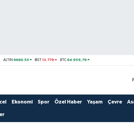
6660.55
13.779
64.959,79
ALTIN
BİST
BTC
cel
Ekonomi
Spor
Özel Haber
Yaşam
Çevre
As
er