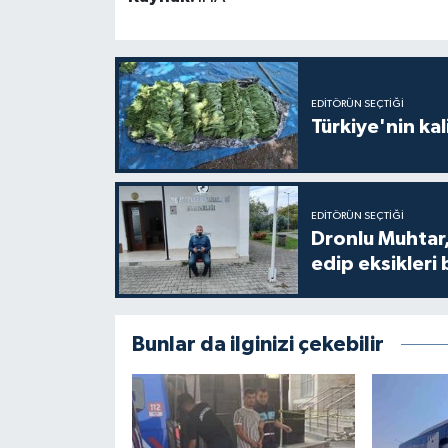
EDITÖRÜN SEÇTIĞI
Türkiye'nin kal
EDITÖRÜN SEÇTIĞI
Dronlu Muhtar,
edip eksikleri 
Bunlar da ilginizi çekebilir