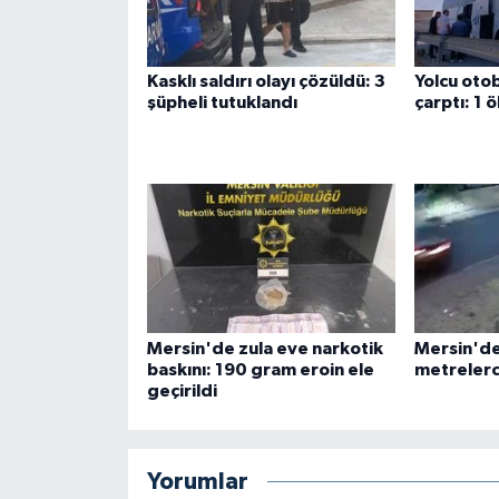
Kasklı saldırı olayı çözüldü: 3
Yolcu ot
şüpheli tutuklandı
çarptı: 1 ö
Mersin'de zula eve narkotik
Mersin'de 
baskını: 190 gram eroin ele
metrelerc
geçirildi
Yorumlar