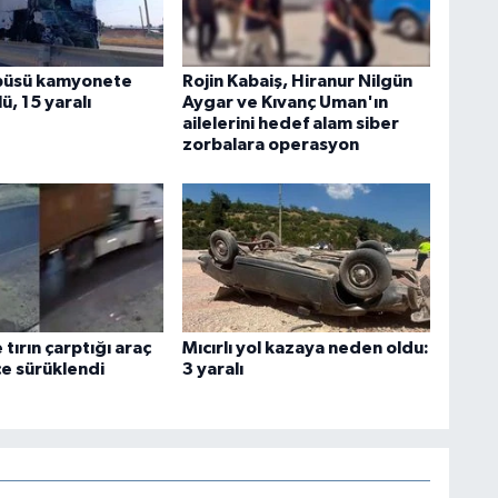
obüsü kamyonete
Rojin Kabaiş, Hiranur Nilgün
lü, 15 yaralı
Aygar ve Kıvanç Uman'ın
ailelerini hedef alam siber
zorbalara operasyon
tırın çarptığı araç
Mıcırlı yol kazaya neden oldu:
e sürüklendi
3 yaralı