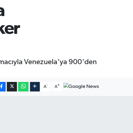
a
ker
amacıyla Venezuela'ya 900'den
-
+
A
A