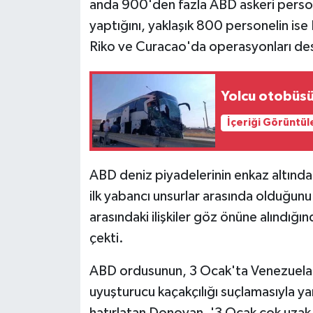
anda 900'den fazla ABD askeri person
yaptığını, yaklaşık 800 personelin ise 
Riko ve Curacao'da operasyonları dest
Yolcu otobüsü 
İçeriği Görüntül
ABD deniz piyadelerinin enkaz altında
ilk yabancı unsurlar arasında olduğunu
arasındaki ilişkiler göz önüne alındığ
çekti.
ABD ordusunun, 3 Ocak'ta Venezuela
uyuşturucu kaçakçılığı suçlamasıyla y
hatırlatan Donovan, '3 Ocak çok uzak b