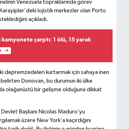
elinin Venezuela topraklarında görev
Karayipler'deki lojistik merkezler olan Porto
eklediğini açıkladı.
kamyonete çarptı: 1 ölü, 15 yaralı
e
ki depremzedeleri kurtarmak için sahaya inen
 belirten Donovan, bu durumun iki ülke
ında olağanüstü bir gelişme olduğuna dikkat
 Devlet Başkanı Nicolas Maduro'yu
argılamak üzere New York'a kaçırdığını
ir tarih değil. Bu ilişkinin o günden bugüne