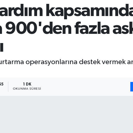
yardım kapsamınd
 900'den fazla as
ı
kurtarma operasyonlarına destek vermek 
55
1 DK
OKUNMA SÜRESI