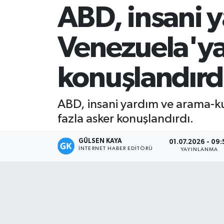
ABD, insani 
Magazin
Venezuela'ya
Mersin
konuşlandırd
Mersin Tarihi
Özel Haber
ABD, insani yardım ve arama-
fazla asker konuşlandırdı.
Politika
GÜLSEN KAYA
01.07.2026 - 09:
Resmi İlan
İNTERNET HABER EDITÖRÜ
YAYINLANMA
Sağlık
Spor
Sürmanşet