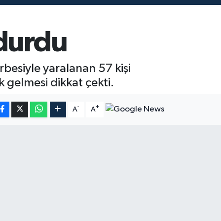
ldurdu
besiyle yaralanan 57 kişi
k gelmesi dikkat çekti.
-
+
A
A