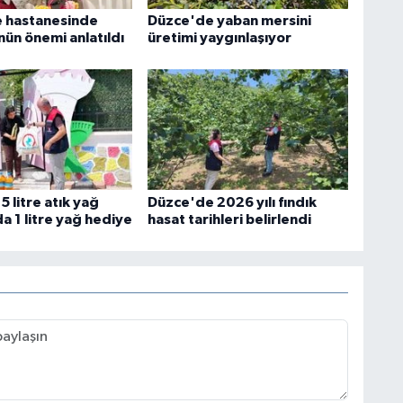
e hastanesinde
Düzce'de yaban mersini
nün önemi anlatıldı
üretimi yaygınlaşıyor
 litre atık yağ
Düzce'de 2026 yılı fındık
da 1 litre yağ hediye
hasat tarihleri belirlendi