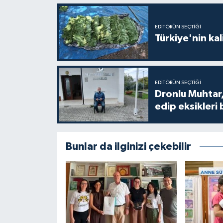
EDITÖRÜN SEÇTIĞI
Türkiye'nin kal
EDITÖRÜN SEÇTIĞI
Dronlu Muhtar,
edip eksikleri 
Bunlar da ilginizi çekebilir