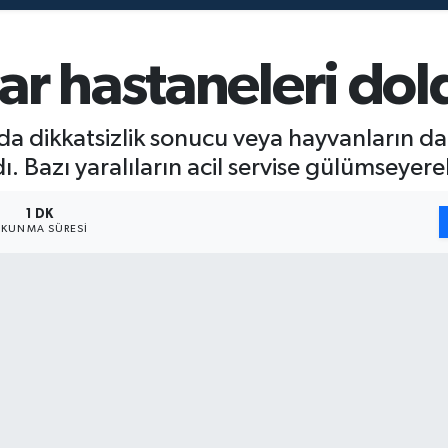
ar hastaneleri do
a dikkatsizlik sonucu veya hayvanların dar
ı. Bazı yaralıların acil servise gülümseyere
1 DK
KUNMA SÜRESI