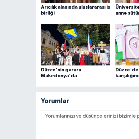
Arıcılık alanında uluslararası iş
Üniversit
birliği
anne sütü
Düzce'nin gururu
Düzce'de 5
Makedonya'da
karşılığın
Yorumlar