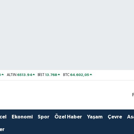
8
6513.94
13.768
64.602,05
ALTIN
BİST
BTC
cel
Ekonomi
Spor
Özel Haber
Yaşam
Çevre
As
er