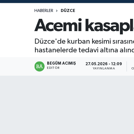
Magazin
HABERLER
DÜZCE
Acemi kasapl
Mersin
Düzce'de kurban kesimi sırasınd
Mersin Tarihi
hastanelerde tedavi altına alınd
Özel Haber
BEGÜM ACIMIŞ
27.05.2026 - 12:09
EDITÖR
YAYINLANMA
O
Politika
Resmi İlan
Sağlık
Spor
Sürmanşet