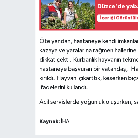
Düzce'de yaba
İçeriği Görüntül
Öte yandan, hastaneye kendi imkanlarıy
kazaya ve yaralarına rağmen hallerin
dikkat çekti. Kurbanlık hayvanın tekm
hastaneye başvuran bir vatandaş, 'Ha
kırıldı. Hayvanı çıkarttık, keserken b
ifadelerini kullandı.
Acil servislerde yoğunluk oluşurken, s
Kaynak:
İHA