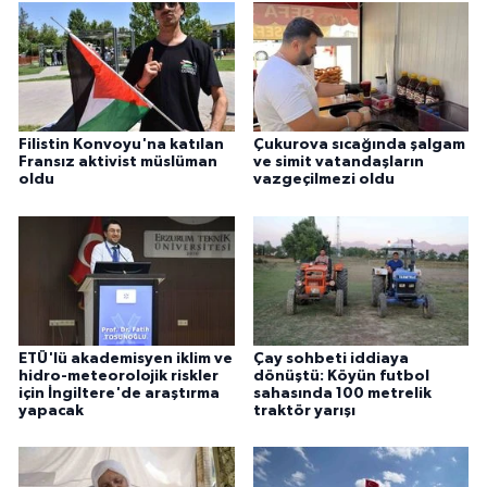
Filistin Konvoyu'na katılan
Çukurova sıcağında şalgam
Fransız aktivist müslüman
ve simit vatandaşların
oldu
vazgeçilmezi oldu
ETÜ'lü akademisyen iklim ve
Çay sohbeti iddiaya
hidro-meteorolojik riskler
dönüştü: Köyün futbol
için İngiltere'de araştırma
sahasında 100 metrelik
yapacak
traktör yarışı