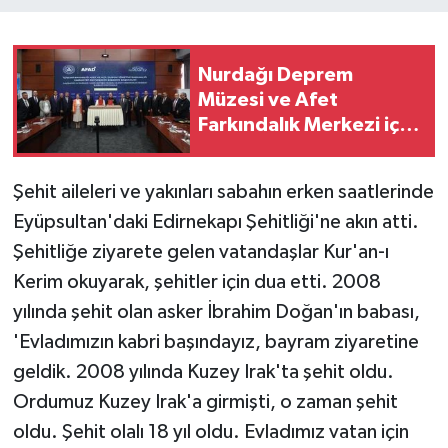
Teknoloji
Nurdağı Deprem
Yaşam
Müzesi ve Afet
Farkındalık Merkezi için
iş birliği protokolü
imzalandı
Şehit aileleri ve yakınları sabahın erken saatlerinde
Eyüpsultan'daki Edirnekapı Şehitliği'ne akın atti.
Şehitliğe ziyarete gelen vatandaşlar Kur'an-ı
Kerim okuyarak, şehitler için dua etti. 2008
yılında şehit olan asker İbrahim Doğan'ın babası,
'Evladımızın kabri başındayız, bayram ziyaretine
geldik. 2008 yılında Kuzey Irak'ta şehit oldu.
Ordumuz Kuzey Irak'a girmişti, o zaman şehit
oldu. Şehit olalı 18 yıl oldu. Evladımız vatan için