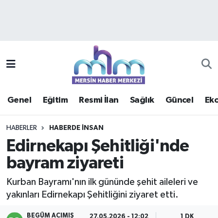
Asayiş
Mersin Hava Durumu
Çevre
Mersin Trafik Yoğunluk Haritası
Eğitim
Süper Lig Puan Durumu ve Fikstür
Genel
Eğitim
Resmi İlan
Sağlık
Güncel
Ek
Ekonomi
Tüm Manşetler
HABERLER
HABERDE INSAN
Genel
Son Dakika Haberleri
Edirnekapı Şehitliği'nde
bayram ziyareti
Güncel
Haber Arşivi
Kurban Bayramı'nın ilk gününde şehit aileleri ve
Haberde insan
yakınları Edirnekapı Şehitliğini ziyaret etti.
Kültür - Sanat
BEGÜM ACIMIŞ
27.05.2026 - 12:02
1 DK