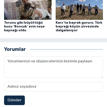
Torunu gibi büyüttüğü
Kars'ta bayrak gururu: Türk
kuzu 'Boncuk' evin neşe
bayrağı köyün zirvesinde
kaynağı oldu
dalgalanıyor
Yorumlar
Gönder