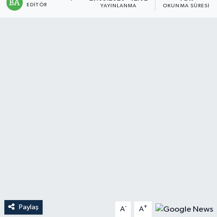
EDITÖR
YAYINLANMA
OKUNMA SÜRESI
Magazin
Mersin
Mersin Tarihi
Özel Haber
Politika
Resmi İlan
Sağlık
Spor
Paylaş
-
+
A
A
Sürmanşet