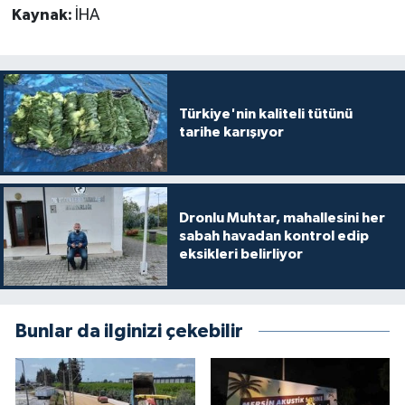
Kaynak:
İHA
Türkiye'nin kaliteli tütünü
tarihe karışıyor
Dronlu Muhtar, mahallesini her
sabah havadan kontrol edip
eksikleri belirliyor
Bunlar da ilginizi çekebilir