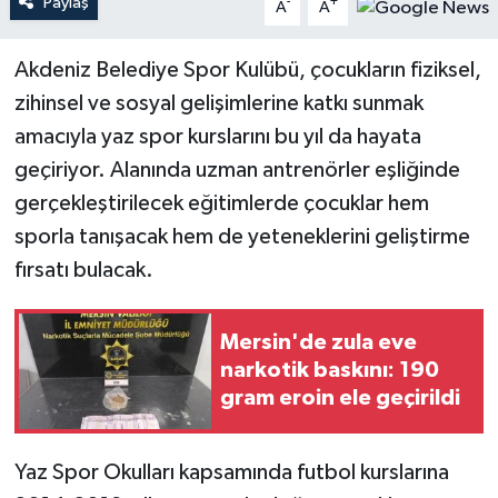
Paylaş
-
+
A
A
Teknoloji
Akdeniz Belediye Spor Kulübü, çocukların fiziksel,
zihinsel ve sosyal gelişimlerine katkı sunmak
Yaşam
amacıyla yaz spor kurslarını bu yıl da hayata
geçiriyor. Alanında uzman antrenörler eşliğinde
gerçekleştirilecek eğitimlerde çocuklar hem
sporla tanışacak hem de yeteneklerini geliştirme
fırsatı bulacak.
Mersin'de zula eve
narkotik baskını: 190
gram eroin ele geçirildi
Yaz Spor Okulları kapsamında futbol kurslarına