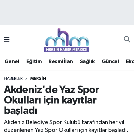
Asayiş
Mersin Hava Durumu
Çevre
Mersin Trafik Yoğunluk Haritası
Eğitim
Süper Lig Puan Durumu ve Fikstür
Genel
Eğitim
Resmi İlan
Sağlık
Güncel
Ek
Ekonomi
Tüm Manşetler
HABERLER
MERSIN
Genel
Son Dakika Haberleri
Akdeniz'de Yaz Spor
Okulları için kayıtlar
Güncel
Haber Arşivi
başladı
Haberde insan
Akdeniz Belediye Spor Kulübü tarafından her yıl
Kültür - Sanat
düzenlenen Yaz Spor Okulları için kayıtlar başladı.