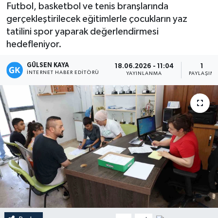
Futbol, basketbol ve tenis branşlarında
Magazin
gerçekleştirilecek eğitimlerle çocukların yaz
tatilini spor yaparak değerlendirmesi
Mersin
hedefleniyor.
GÜLSEN KAYA
Mersin Tarihi
18.06.2026 - 11:04
1
İNTERNET HABER EDITÖRÜ
YAYINLANMA
PAYLAŞIM
Özel Haber
Politika
Resmi İlan
Sağlık
Spor
Sürmanşet