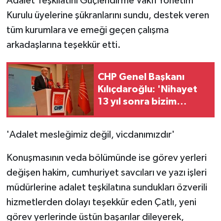
Adalet Teşkilatını Güçlendirme Vakfı Yönetim
Kurulu üyelerine şükranlarını sundu, destek veren
tüm kurumlara ve emeği geçen çalışma
arkadaşlarına teşekkür etti.
CHP Genel Başkanı
Kılıçdaroğlu: 'Nihayet
13 yıl sonra bizim
önerimize gelindi'
'Adalet mesleğimiz değil, vicdanımızdır'
Konuşmasının veda bölümünde ise görev yerleri
değişen hakim, cumhuriyet savcıları ve yazı işleri
müdürlerine adalet teşkilatına sundukları özverili
hizmetlerden dolayı teşekkür eden Çatlı, yeni
görev yerlerinde üstün başarılar dileyerek,