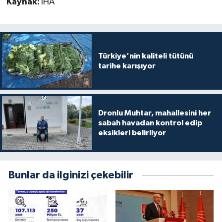
Kaynak:
İHA
Türkiye'nin kaliteli tütünü
tarihe karışıyor
Dronlu Muhtar, mahallesini her
sabah havadan kontrol edip
eksikleri belirliyor
Bunlar da ilginizi çekebilir