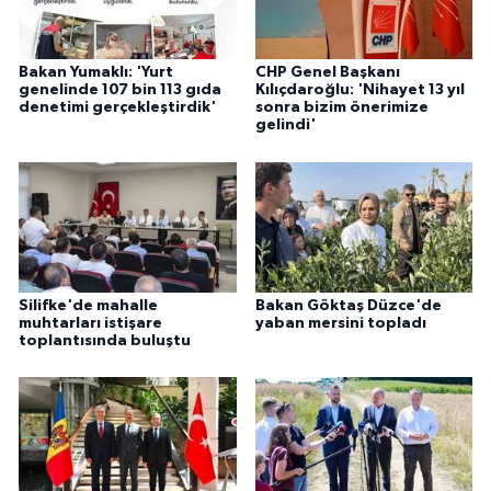
Bakan Yumaklı: 'Yurt
CHP Genel Başkanı
genelinde 107 bin 113 gıda
Kılıçdaroğlu: 'Nihayet 13 yıl
denetimi gerçekleştirdik'
sonra bizim önerimize
gelindi'
Silifke'de mahalle
Bakan Göktaş Düzce'de
muhtarları istişare
yaban mersini topladı
toplantısında buluştu