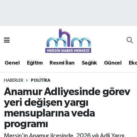
Asayiş
Mersin Hava Durumu
Çevre
Mersin Trafik Yoğunluk Haritası
Eğitim
Süper Lig Puan Durumu ve Fikstür
Genel
Eğitim
Resmi İlan
Sağlık
Güncel
Ek
Ekonomi
Tüm Manşetler
HABERLER
POLITIKA
Genel
Son Dakika Haberleri
Anamur Adliyesinde görev
yeri değişen yargı
Güncel
Haber Arşivi
mensuplarına veda
Haberde insan
programı
Kültür - Sanat
Mersin'in Anamur ilçesinde, 2026 yılı Adli Yargı