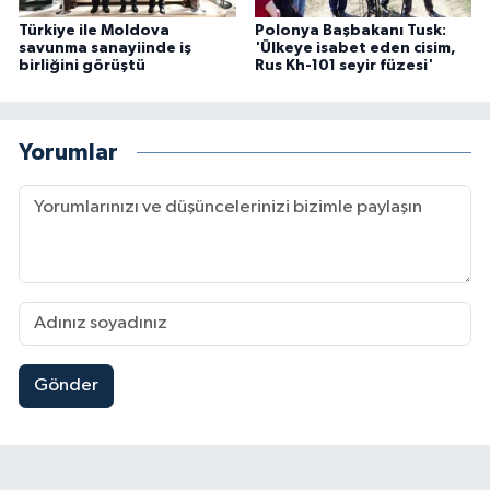
Türkiye ile Moldova
Polonya Başbakanı Tusk:
savunma sanayiinde iş
'Ülkeye isabet eden cisim,
birliğini görüştü
Rus Kh-101 seyir füzesi'
Yorumlar
Gönder