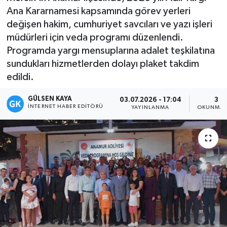
Ana Kararnamesi kapsamında görev yerleri
Magazin
değişen hakim, cumhuriyet savcıları ve yazı işleri
müdürleri için veda programı düzenlendi.
Mersin
Programda yargı mensuplarına adalet teşkilatına
sundukları hizmetlerden dolayı plaket takdim
Mersin Tarihi
edildi.
Özel Haber
GÜLSEN KAYA
03.07.2026 - 17:04
3 D
İNTERNET HABER EDITÖRÜ
YAYINLANMA
OKUNMA 
Politika
Resmi İlan
Sağlık
Spor
Sürmanşet