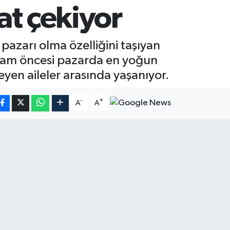
kat çekiyor
 pazarı olma özelliğini taşıyan
ayram öncesi pazarda en yoğun
teyen aileler arasında yaşanıyor.
-
+
A
A