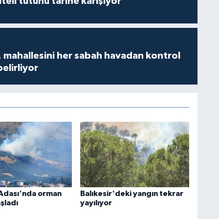
iteli tütünü tarihe karışıyor
 mahallesini her sabah havadan kontrol
belirliyor
Adası'nda orman
Balıkesir'deki yangın tekrar
şladı
yayılıyor