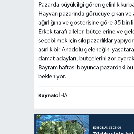
Pazarda büyük ilgi gören gelinlik kurban
Hayvan pazarında görücüye çıkan ve alıc
ağırlığına ve gösterişine göre 35 bin li
Erkek tarafı aileler, bütçelerine ve g
seçebilmek için sıkı pazarlıklar yapıy
asırlık bir Anadolu geleneğini yaşatara
damat adayları, bütçelerini zorlayarak d
Bayram haftası boyunca pazardaki bu g
bekleniyor.
Kaynak:
İHA
EDITÖRÜN SEÇTIĞI