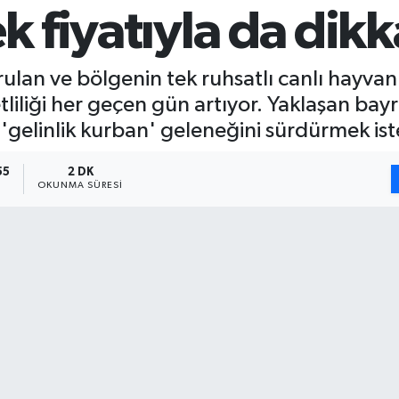
k fiyatıyla da dik
rulan ve bölgenin tek ruhsatlı canlı hayvan
tliliği her geçen gün artıyor. Yaklaşan b
ık 'gelinlik kurban' geleneğini sürdürmek is
55
2 DK
OKUNMA SÜRESI