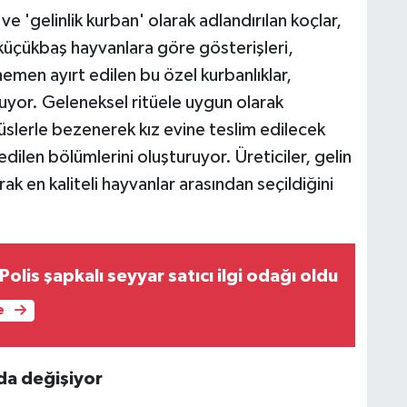
 ve 'gelinlik kurban' olarak adlandırılan koçlar,
 küçükbaş hayvanlara göre gösterişleri,
hemen ayırt edilen bu özel kurbanlıklar,
uyor. Geleneksel ritüele uygun olarak
süslerle bezenerek kız evine teslim edilecek
edilen bölümlerini oluşturuyor. Üreticiler, gelin
ak en kaliteli hayvanlar arasından seçildiğini
olis şapkalı seyyar satıcı ilgi odağı oldu
e
nda değişiyor