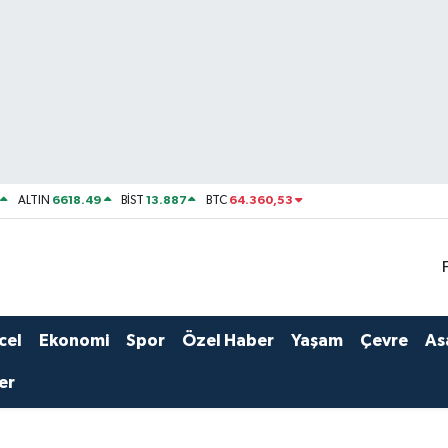
6618.49
13.887
64.360,53
ALTIN
BİST
BTC
cel
Ekonomi
Spor
Özel Haber
Yaşam
Çevre
As
er