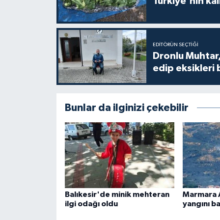
Türkiye'nin kal
EDITÖRÜN SEÇTIĞI
Dronlu Muhtar,
edip eksikleri 
Bunlar da ilginizi çekebilir
Balıkesir'de minik mehteran
Marmara 
ilgi odağı oldu
yangını ba