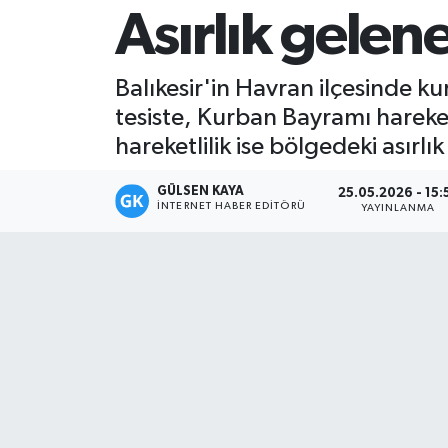
Asırlık gelene
Magazin
Balıkesir'in Havran ilçesinde ku
Mersin
tesiste, Kurban Bayramı hareke
Mersin Tarihi
hareketlilik ise bölgedeki asırl
Özel Haber
GÜLSEN KAYA
25.05.2026 - 15:
İNTERNET HABER EDITÖRÜ
YAYINLANMA
Politika
Resmi İlan
Sağlık
Spor
Sürmanşet