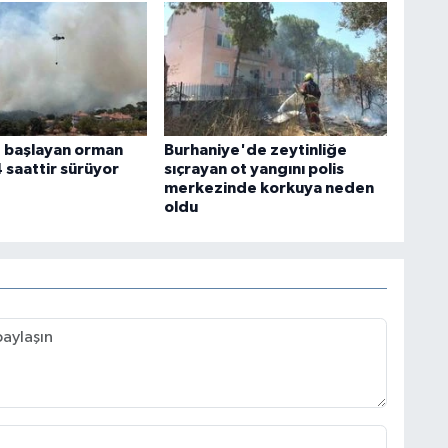
 başlayan orman
Burhaniye'de zeytinliğe
 saattir sürüyor
sıçrayan ot yangını polis
merkezinde korkuya neden
oldu