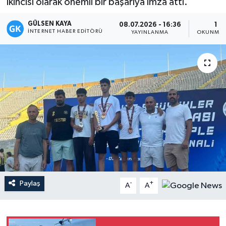
ikincisi olarak önemli bir başarıya imza attı.
Magazin
GÜLSEN KAYA
08.07.2026 - 16:36
1 D
İNTERNET HABER EDITÖRÜ
YAYINLANMA
OKUNMA 
Mersin
Mersin Tarihi
Özel Haber
Politika
Resmi İlan
Sağlık
Paylaş
-
+
A
A
Spor
Sürmanşet