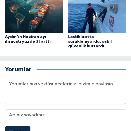
Aydın'ın Haziran ayı
Lastik botta
ihracatı yüzde 31 arttı
sürükleniyordu, sahil
güvenlik kurtardı
Yorumlar