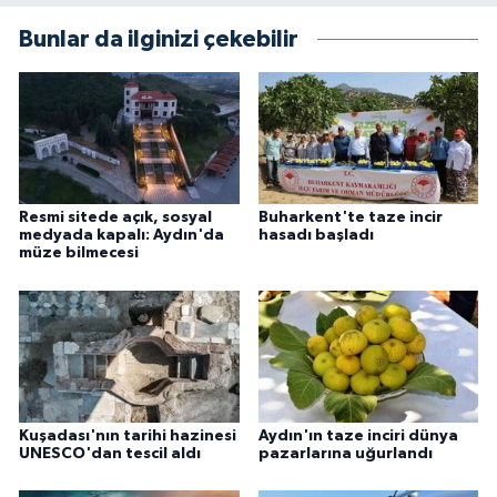
Bunlar da ilginizi çekebilir
Resmi sitede açık, sosyal
Buharkent'te taze incir
medyada kapalı: Aydın'da
hasadı başladı
müze bilmecesi
Kuşadası'nın tarihi hazinesi
Aydın'ın taze inciri dünya
UNESCO'dan tescil aldı
pazarlarına uğurlandı