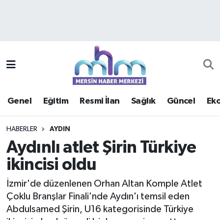
Asayiş
Mersin Hava Durumu
Çevre
Mersin Trafik Yoğunluk Haritası
Eğitim
Süper Lig Puan Durumu ve Fikstür
Genel
Eğitim
Resmi İlan
Sağlık
Güncel
Ek
Ekonomi
Tüm Manşetler
HABERLER
AYDIN
Genel
Son Dakika Haberleri
Aydınlı atlet Şirin Türkiye
ikincisi oldu
Güncel
Haber Arşivi
İzmir'de düzenlenen Orhan Altan Komple Atlet
Haberde insan
Çoklu Branşlar Finali'nde Aydın'ı temsil eden
Abdulsamed Şirin, U16 kategorisinde Türkiye
Kültür - Sanat