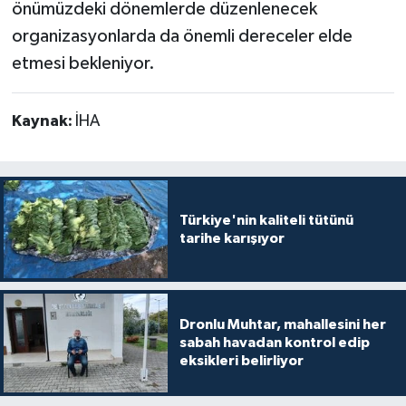
önümüzdeki dönemlerde düzenlenecek
organizasyonlarda da önemli dereceler elde
etmesi bekleniyor.
Kaynak:
İHA
Türkiye'nin kaliteli tütünü
tarihe karışıyor
Dronlu Muhtar, mahallesini her
sabah havadan kontrol edip
eksikleri belirliyor