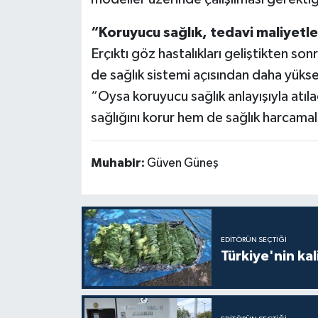
“Koruyucu sağlık, tedavi maliyetler
Erçıktı göz hastalıkları geliştikten s
de sağlık sistemi açısından daha yüks
“Oysa koruyucu sağlık anlayışıyla atı
sağlığını korur hem de sağlık harcamal
Muhabir:
Güven Güneş
EDITÖRÜN SEÇTIĞI
Türkiye'nin kal