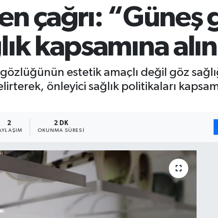
en çağrı: “Güneş 
lık kapsamına alı
gözlüğünün estetik amaçlı değil göz sağlığ
lirterek, önleyici sağlık politikaları kaps
2
2 DK
AYLAŞIM
OKUNMA SÜRESI