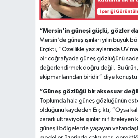
İçeriği Görüntül
“Mersin'in güneşi güçlü, gözler d
Mersin'de güneş ışınları yılın büyük b
Erçıktı, “Özellikle yaz aylarında UV m
bir coğrafyada güneş gözlüğünü sade
değerlendirmek doğru değil. Bu ürün, 
ekipmanlarından biridir” diye konuştu
“Güneş gözlüğü bir aksesuar değil
Toplumda hala güneş gözlüğünün estetik
olduğunu kaydeden Erçıktı, “Oysa kali
zararlı ultraviyole ışınlarını filtreleye
güneşli bölgelerde yaşayan vatandaşlar
modeller üzerinde çalışılması gerektiğ