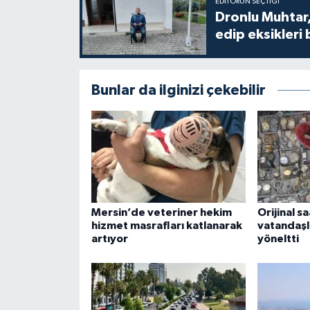
EDITÖRÜN SEÇTIĞI
Dronlu Muhtar,
edip eksikleri 
Bunlar da ilginizi çekebilir
Mersin’de veteriner hekim
Orijinal sa
hizmet masrafları katlanarak
vatandaşla
artıyor
yöneltti