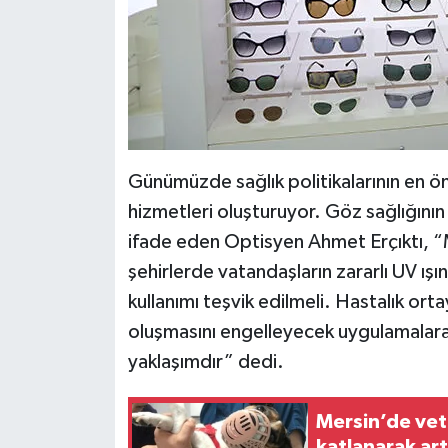
Günümüzde sağlık politikalarının en öne
hizmetleri oluşturuyor. Göz sağlığını
ifade eden Optisyen Ahmet Erçıktı, “M
şehirlerde vatandaşların zararlı UV ış
kullanımı teşvik edilmeli. Hastalık ort
oluşmasını engelleyecek uygulamalara 
yaklaşımdır” dedi.
Mersin’de vet
katlanarak art