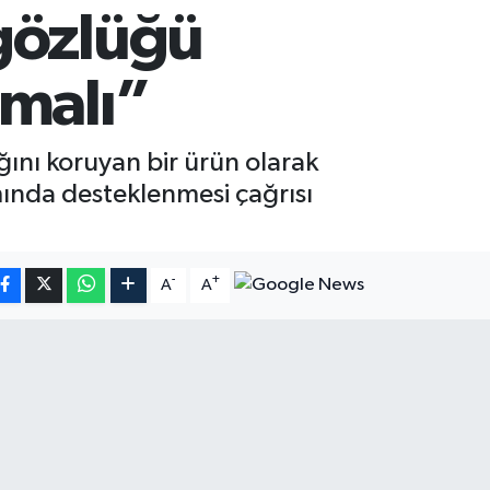
gözlüğü
nmalı”
ını koruyan bir ürün olarak
amında desteklenmesi çağrısı
-
+
A
A