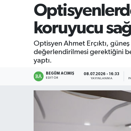
Optisyenlerd
Magazin
koruyucu sağ
Mersin
Mersin Tarihi
Optisyen Ahmet Erçıktı, güneş 
değerlendirilmesi gerektiğini be
Özel Haber
yaptı.
Politika
BEGÜM ACIMIŞ
08.07.2026 - 16:33
EDITÖR
YAYINLANMA
P
Resmi İlan
Sağlık
Spor
Sürmanşet