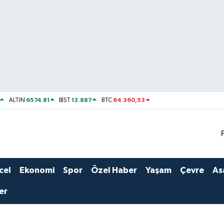
6574.81
13.887
64.360,53
ALTIN
BİST
BTC
cel
Ekonomi
Spor
Özel Haber
Yaşam
Çevre
As
er