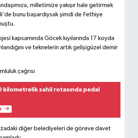
andaşımıza, milletimize yakışır hale getirmek
li'de bunu başardıysak şimdi de Fethiye
nuştu.
rojesi kapsamında Göcek kıyılarında 17 koyda
ndığını ve teknelerin artık gelişigüzel demir
mluluk çağrısı
 kilometrelik sahil rotasında pedal
e
vzadaki diğer belediyeleri de göreve davet
mamladı: