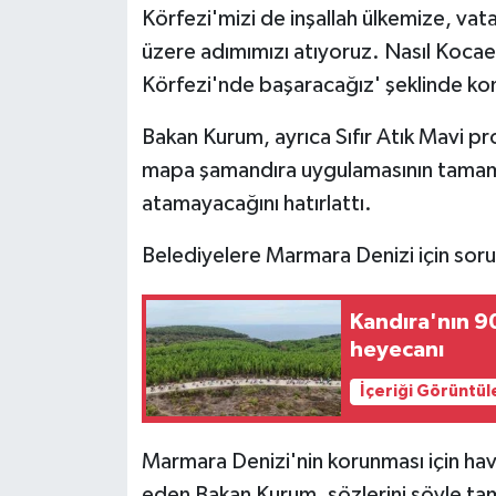
Körfezi'mizi de inşallah ülkemize, vat
üzere adımımızı atıyoruz. Nasıl Kocae
Körfezi'nde başaracağız' şeklinde ko
Bakan Kurum, ayrıca Sıfır Atık Mavi p
mapa şamandıra uygulamasının tamamla
atamayacağını hatırlattı.
Belediyelere Marmara Denizi için soru
Kandıra'nın 90
heyecanı
İçeriği Görüntül
Marmara Denizi'nin korunması için ha
eden Bakan Kurum, sözlerini şöyle ta