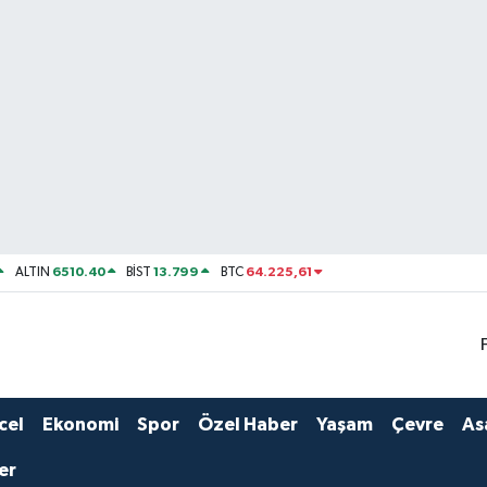
6510.40
13.799
64.225,61
ALTIN
BİST
BTC
cel
Ekonomi
Spor
Özel Haber
Yaşam
Çevre
As
er