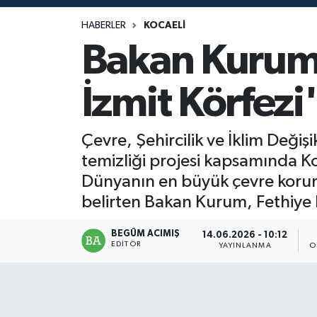
Magazin
HABERLER
KOCAELI
Bakan Kurum 
Mersin
İzmit Körfezi
Mersin Tarihi
Özel Haber
Çevre, Şehircilik ve İklim Deği
temizliği projesi kapsamında Koc
Politika
Dünyanın en büyük çevre koruma
belirten Bakan Kurum, Fethiye 
Resmi İlan
BEGÜM ACIMIŞ
14.06.2026 - 10:12
Sağlık
EDITÖR
YAYINLANMA
O
Spor
Sürmanşet