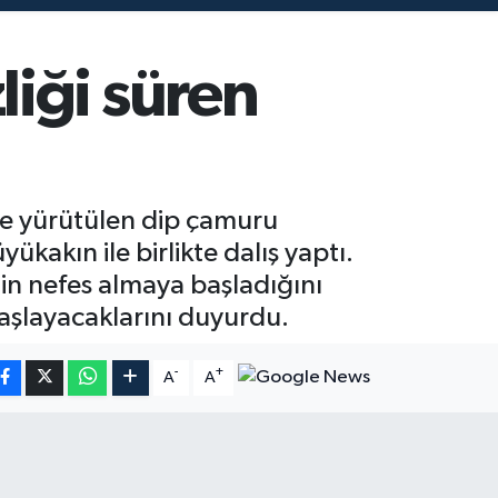
iği süren
nde yürütülen dip çamuru
kakın ile birlikte dalış yaptı.
in nefes almaya başladığını
aşlayacaklarını duyurdu.
-
+
A
A