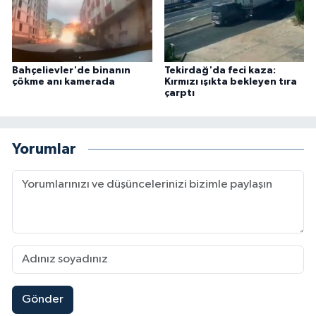
Bahçelievler'de binanın
Tekirdağ'da feci kaza:
çökme anı kamerada
Kırmızı ışıkta bekleyen tıra
çarptı
Yorumlar
Gönder