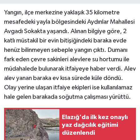
Yangın, ilçe merkezine yaklaşık 35 kilometre
Teknoloji
mesafedeki yayla bölgesindeki Aydınlar Mahallesi
Yaşam
Avgadı Sokakta yaşandı. Alınan bilgiye göre, 2
katlı müstakil bir evin bitişiğindeki baraka evde
henüz bilinmeyen sebeple yangın çıktı. Dumanı
fark eden çevre sakinleri alevlere su hortumu ile
müdahalede bulunarak itfaiyeye haber verdi. Alev
alev yanan baraka ev kısa sürede küle döndü.
Olay yerine ulaşan itfaiye ekipleri ise kullanılamaz
hale gelen barakada soğutma çalışması yürüttü.
Elazığ'da ilk kez onaylı
yaz dağcılık eğitimi
düzenlendi