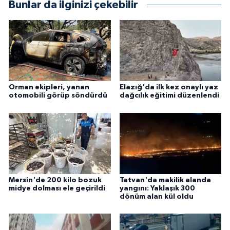
Bunlar da ilginizi çekebilir
Orman ekipleri, yanan
Elazığ'da ilk kez onaylı yaz
otomobili görüp söndürdü
dağcılık eğitimi düzenlendi
Mersin'de 200 kilo bozuk
Tatvan'da makilik alanda
midye dolması ele geçirildi
yangını: Yaklaşık 300
dönüm alan kül oldu