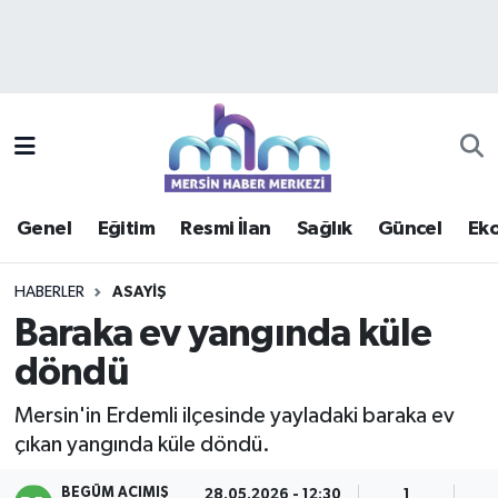
Asayiş
Mersin Hava Durumu
Çevre
Mersin Trafik Yoğunluk Haritası
Eğitim
Süper Lig Puan Durumu ve Fikstür
Genel
Eğitim
Resmi İlan
Sağlık
Güncel
Ek
Ekonomi
Tüm Manşetler
HABERLER
ASAYIŞ
Genel
Son Dakika Haberleri
Baraka ev yangında küle
döndü
Güncel
Haber Arşivi
Mersin'in Erdemli ilçesinde yayladaki baraka ev
Haberde insan
çıkan yangında küle döndü.
Kültür - Sanat
BEGÜM ACIMIŞ
28.05.2026 - 12:30
1