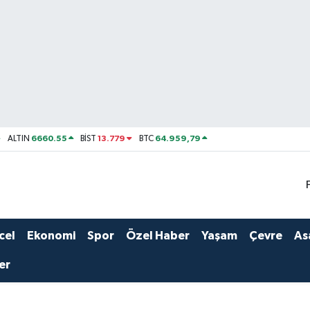
6660.55
13.779
64.959,79
ALTIN
BİST
BTC
cel
Ekonomi
Spor
Özel Haber
Yaşam
Çevre
As
er