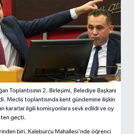
an Toplantısının 2. Birleşimi, Belediye Başkanı
di. Meclis toplantısında kent gündemine ilişkin
nan kararlar ilgili komisyonlara sevk edildi ve oy
sten geçti.
nden biri, Kaleburcu Mahallesi'nde öğrenci