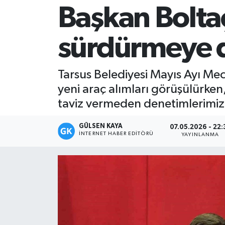
Başkan Boltaç
Magazin
sürdürmeye 
Mersin
Mersin Tarihi
Tarsus Belediyesi Mayıs Ayı Mecl
yeni araç alımları görüşülürken,
Özel Haber
taviz vermeden denetimlerimizi
Politika
GÜLSEN KAYA
07.05.2026 - 22:
İNTERNET HABER EDITÖRÜ
YAYINLANMA
Resmi İlan
Sağlık
Spor
Sürmanşet