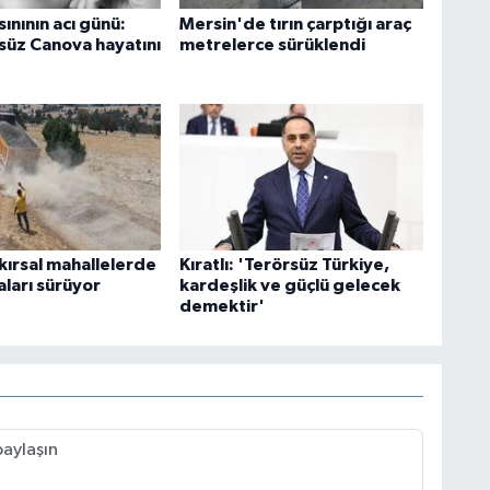
ınının acı günü:
Mersin'de tırın çarptığı araç
üz Canova hayatını
metrelerce sürüklendi
kırsal mahallelerde
Kıratlı: 'Terörsüz Türkiye,
aları sürüyor
kardeşlik ve güçlü gelecek
demektir'