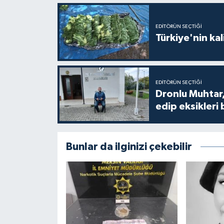
EDITÖRÜN SEÇTIĞI
Türkiye'nin kal
EDITÖRÜN SEÇTIĞI
Dronlu Muhtar,
edip eksikleri 
Bunlar da ilginizi çekebilir