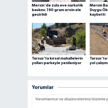
Mersin'de zula eve narkotik
Mersin Bas
baskını: 190 gram eroin ele
Duygu Öks
geçirildi
kaybetti
Tarsus'ta kırsal mahallelerin
Tarsus'ta 
yolları parkeyle yenileniyor
yol çalışm
Yorumlar