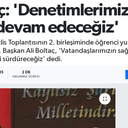
: 'Denetimlerimizi 
devam edeceğiz'
is Toplantısının 2. birleşiminde öğrenci yu
 Başkan Ali Boltaç, 'Vatandaşlarımızın sağl
 sürdüreceğiz' dedi.
35
2 DK
OKUNMA SÜRESI