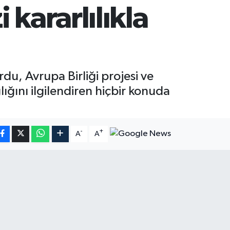
kararlılıkla
rdu, Avrupa Birliği projesi ve
ığını ilgilendiren hiçbir konuda
-
+
A
A