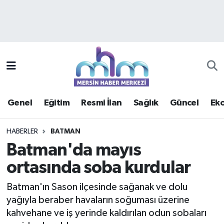
Asayiş
Mersin Hava Durumu
Çevre
Mersin Trafik Yoğunluk Haritası
Eğitim
Süper Lig Puan Durumu ve Fikstür
Genel
Eğitim
Resmi İlan
Sağlık
Güncel
Ek
Ekonomi
Tüm Manşetler
HABERLER
BATMAN
Genel
Son Dakika Haberleri
Batman'da mayıs
ortasında soba kurdular
Güncel
Haber Arşivi
Batman'ın Sason ilçesinde sağanak ve dolu
Haberde insan
yağıyla beraber havaların soğuması üzerine
kahvehane ve iş yerinde kaldırılan odun sobaları
Kültür - Sanat