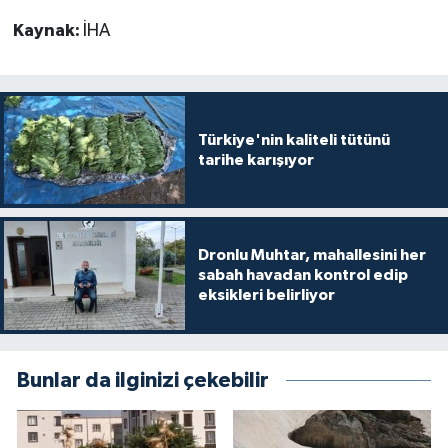
Kaynak:
İHA
Türkiye'nin kaliteli tütünü
tarihe karışıyor
Dronlu Muhtar, mahallesini her
sabah havadan kontrol edip
eksikleri belirliyor
Bunlar da ilginizi çekebilir