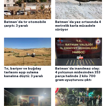
Batman'da tır otomobile
Batman'da yaz ortasında 4
çarptı: 3 yaralı
metrelik karla mücadele
sürüyor
Tır, bariyer ve buğday
Batman'da inanılmaz olay:
tarlasını aşıp sulama
4 yolcunun midesinden 353
kanalına düştü: 3 yaralı
parça halinde 2 kilo 700
gram uyuşturucu çıktı