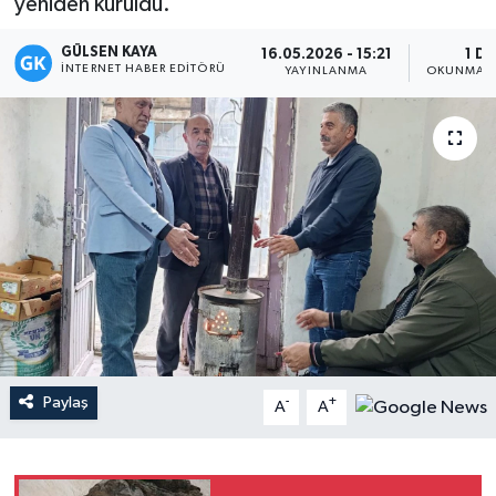
yeniden kuruldu.
Magazin
GÜLSEN KAYA
16.05.2026 - 15:21
1 DK
İNTERNET HABER EDITÖRÜ
YAYINLANMA
OKUNMA S
Mersin
Mersin Tarihi
Özel Haber
Politika
Resmi İlan
Sağlık
Paylaş
-
+
A
A
Spor
Sürmanşet