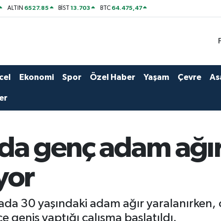
6527.85
13.703
64.475,47
ALTIN
BİST
BTC
cel
Ekonomi
Spor
Özel Haber
Yaşam
Çevre
As
er
da genç adam ağır
yor
ada 30 yaşındaki adam ağır yaralanırken, o
ce geniş yaptığı çalışma başlatıldı.