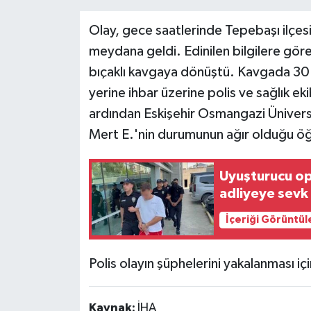
Olay, gece saatlerinde Tepebaşı ilçe
Teknoloji
meydana geldi. Edinilen bilgilere göre
Yaşam
bıçaklı kavgaya dönüştü. Kavgada 30 y
yerine ihbar üzerine polis ve sağlık eki
ardından Eskişehir Osmangazi Üniversit
Mert E.'nin durumunun ağır olduğu öğ
Uyuşturucu op
adliyeye sevk 
İçeriği Görüntül
Polis olayın şüphelerini yakalanması içi
Kaynak:
İHA