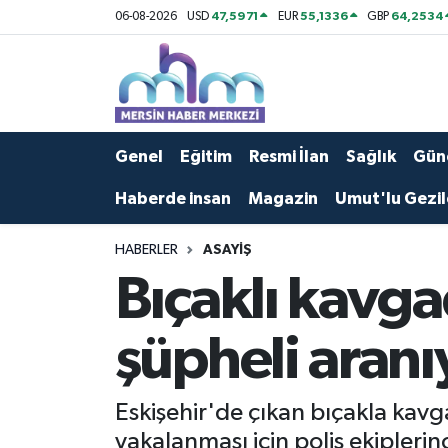
47,5971
55,1336
64,2534
06-08-2026
USD
EUR
GBP
Asayiş
Mersin Hava Durumu
Çevre
Mersin Trafik Yoğunluk Haritası
Genel
Eğitim
Resmi İlan
Sağlık
Gün
Eğitim
Süper Lig Puan Durumu ve Fikstür
Haberde insan
Magazin
Umut'lu Gezil
Ekonomi
Tüm Manşetler
HABERLER
ASAYIŞ
Bıçaklı kavga
Genel
Son Dakika Haberleri
Güncel
Haber Arşivi
şüpheli aranı
Haberde insan
Eskişehir'de çıkan bıçakla kavg
Kültür - Sanat
yakalanması için polis ekiplerin