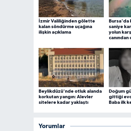
İzmir Valiliğinden gölette
Bursa'da 
kalan söndürme uçağına
saniye ka
ilişkin açıklama
yolun kar
canından 
Beylikdüzü'nde otluk alanda
Doğum gün
korkutan yangın: Alevler
gittiği ev
sitelere kadar yaklaştı
Baba ilk 
Yorumlar