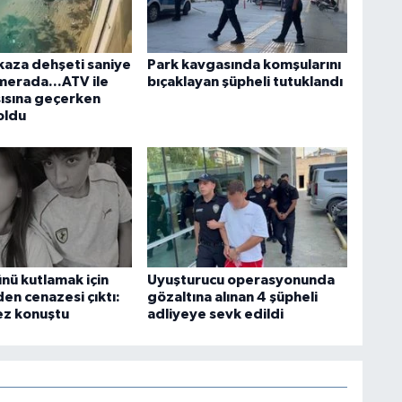
kaza dehşeti saniye
Park kavgasında komşularını
merada...ATV ile
bıçaklayan şüpheli tutuklandı
şısına geçerken
oldu
ü kutlamak için
Uyuşturucu operasyonunda
den cenazesi çıktı:
gözaltına alınan 4 şüpheli
kez konuştu
adliyeye sevk edildi