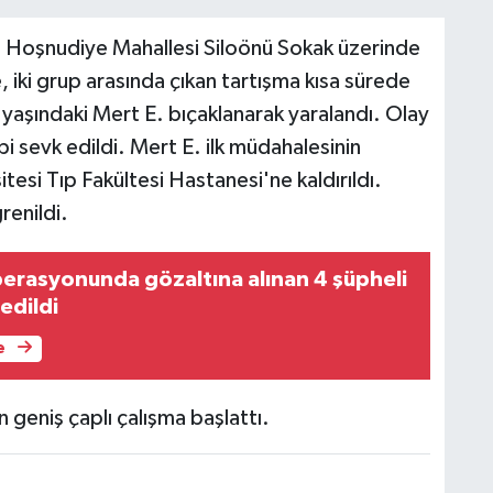
si Hoşnudiye Mahallesi Siloönü Sokak üzerinde
, iki grup arasında çıkan tartışma kısa sürede
aşındaki Mert E. bıçaklanarak yaralandı. Olay
bi sevk edildi. Mert E. ilk müdahalesinin
esi Tıp Fakültesi Hastanesi'ne kaldırıldı.
renildi.
erasyonunda gözaltına alınan 4 şüpheli
edildi
e
n geniş çaplı çalışma başlattı.