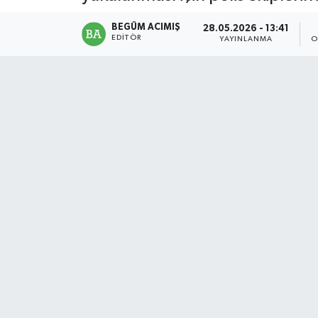
Magazin
BEGÜM ACIMIŞ
28.05.2026 - 13:41
EDITÖR
YAYINLANMA
O
Mersin
Mersin Tarihi
Özel Haber
Politika
Resmi İlan
Sağlık
Spor
Sürmanşet