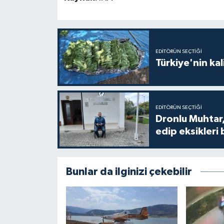
EDITÖRÜN SEÇTIĞI
Türkiye'nin kal
EDITÖRÜN SEÇTIĞI
Dronlu Muhtar,
edip eksikleri 
Bunlar da ilginizi çekebilir