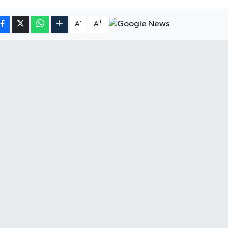
-
+
A
A