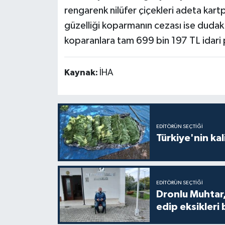
rengarenk nilüfer çiçekleri adeta kart
güzelliği koparmanın cezası ise dudak 
koparanlara tam 699 bin 197 TL idari p
Kaynak:
İHA
EDITÖRÜN SEÇTIĞI
Türkiye'nin kal
EDITÖRÜN SEÇTIĞI
Dronlu Muhtar,
edip eksikleri 