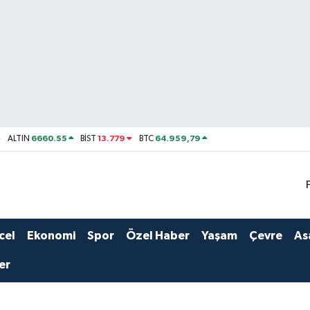
6660.55
13.779
64.959,79
ALTIN
BİST
BTC
cel
Ekonomi
Spor
Özel Haber
Yaşam
Çevre
As
er