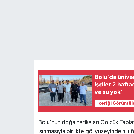
Teknoloji
Yaşam
Bolu'da ünive
işçiler 2 haft
ve su yok'
İçeriği Görüntül
Bolu'nun doğa harikaları Gölcük Tabiat
ısınmasıyla birlikte göl yüzeyinde nilüf