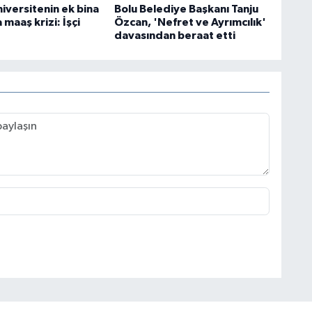
iversitenin ek bina
Bolu Belediye Başkanı Tanju
 maaş krizi: İşçi
Özcan, 'Nefret ve Ayrımcılık'
davasından beraat etti