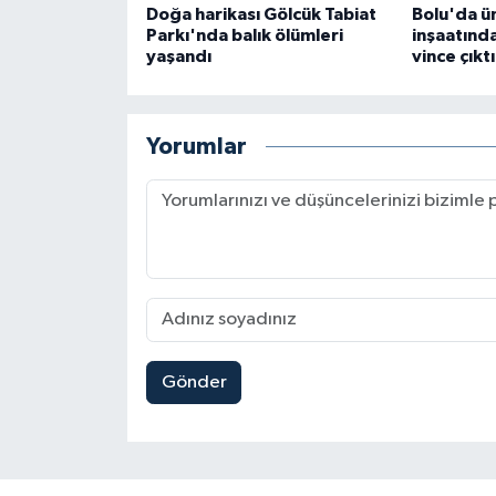
Doğa harikası Gölcük Tabiat
Bolu'da ün
Parkı'nda balık ölümleri
inşaatında
yaşandı
vince çıktı
Yorumlar
Gönder