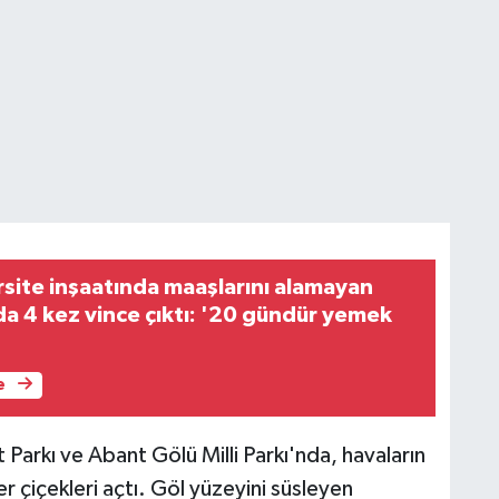
rsite inşaatında maaşlarını alamayan
ada 4 kez vince çıktı: '20 gündür yemek
e
 Parkı ve Abant Gölü Milli Parkı'nda, havaların
er çiçekleri açtı. Göl yüzeyini süsleyen