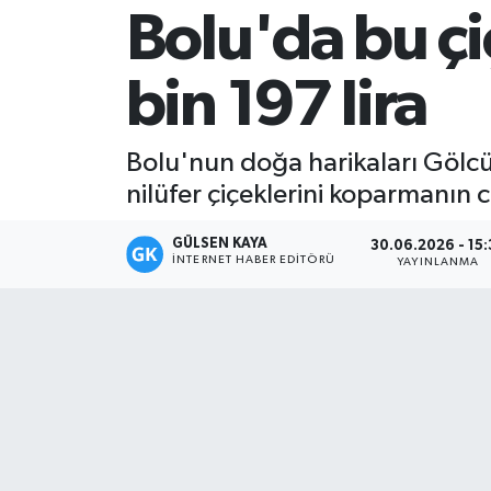
Bolu'da bu ç
Magazin
bin 197 lira
Mersin
Mersin Tarihi
Bolu'nun doğa harikaları Gölcük
nilüfer çiçeklerini koparmanın c
Özel Haber
GÜLSEN KAYA
30.06.2026 - 15:
Politika
İNTERNET HABER EDITÖRÜ
YAYINLANMA
Resmi İlan
Sağlık
Spor
Sürmanşet