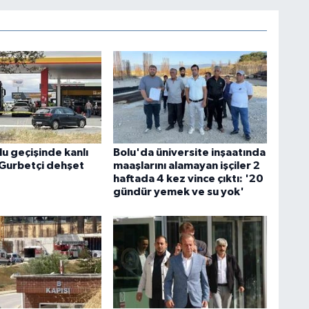
u geçişinde kanlı
Bolu'da üniversite inşaatında
 Gurbetçi dehşet
maaşlarını alamayan işçiler 2
haftada 4 kez vince çıktı: '20
gündür yemek ve su yok'