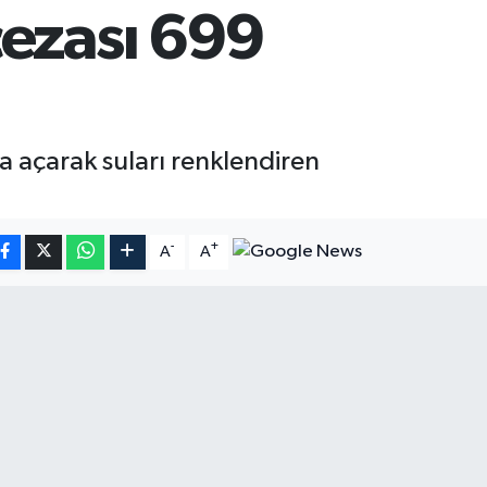
cezası 699
a açarak suları renklendiren
-
+
A
A