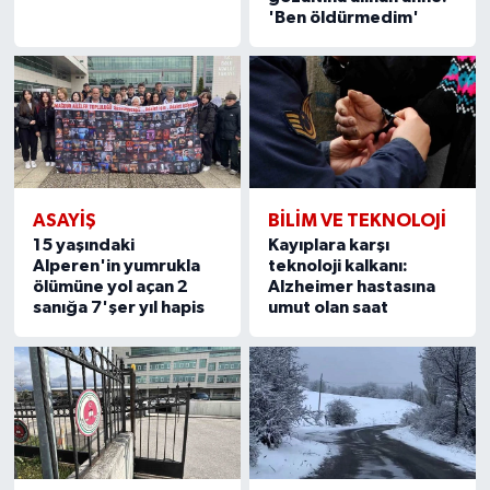
'Ben öldürmedim'
ASAYIŞ
BILIM VE TEKNOLOJI
15 yaşındaki
Kayıplara karşı
Alperen'in yumrukla
teknoloji kalkanı:
ölümüne yol açan 2
Alzheimer hastasına
sanığa 7'şer yıl hapis
umut olan saat