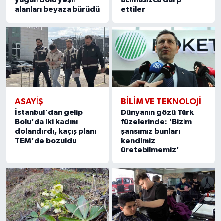
yağan dolu yeşil
acımasızca darp
alanları beyaza bürüdü
ettiler
ASAYIŞ
BILIM VE TEKNOLOJI
İstanbul'dan gelip
Dünyanın gözü Türk
Bolu'da iki kadını
füzelerinde: 'Bizim
dolandırdı, kaçış planı
şansımız bunları
TEM'de bozuldu
kendimiz
üretebilmemiz'