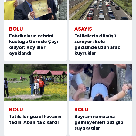
Teknoloji
BOLU
ASAYIŞ
Yaşam
Fabrikaların zehrini
Tatilcilerin dönüşü
kustuğu Gerede Çayı
sürüyor: Bolu
ölüyor: Köylüler
geçişinde uzun araç
ayaklandı
kuyrukları
BOLU
BOLU
Tatilciler güzel havanın
Bayram namazına
tadını Aban'ta çıkardı
gelmeyenleri buz gibi
suya attılar