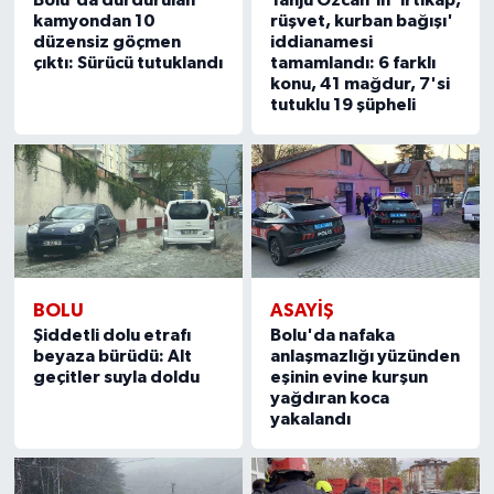
Bolu'da durdurulan
Tanju Özcan'ın 'irtikap,
kamyondan 10
rüşvet, kurban bağışı'
düzensiz göçmen
iddianamesi
çıktı: Sürücü tutuklandı
tamamlandı: 6 farklı
konu, 41 mağdur, 7'si
tutuklu 19 şüpheli
BOLU
ASAYIŞ
Şiddetli dolu etrafı
Bolu'da nafaka
beyaza bürüdü: Alt
anlaşmazlığı yüzünden
geçitler suyla doldu
eşinin evine kurşun
yağdıran koca
yakalandı