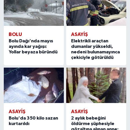
BOLU
ASAYIŞ
Bolu Dağı'nda mayıs
Elektrikli araçtan
ayında kar yağışı:
dumanlar yükseldi,
Yollar beyaza büründü
nedeni bulunamayınca
çekiciyle götürüldü
ASAYIŞ
ASAYIŞ
Bolu'da 350 kilo sazan
2 aylık bebeğini
kurtarıldı
öldürme şüphesiyle
gözaltına alınan anne: