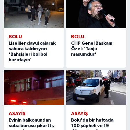
BOLU
BOLU
Liseliler davul çalarak
CHP Genel Başkanı
sahura kaldırıyor:
Özel: 'Tanju
'Bahşişleri bol bol
masumdur'
hazırlayın'
ASAYIŞ
ASAYIŞ
Evinin balkonundan
Bolu'da bir haftada
soba borusu çıkarttı,
100 şüpheli ve 19