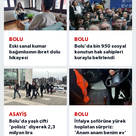
BOLU
BOLU
Eski sanal kumar
Bolu'da bin 950 sosyal
bağımlısının ibret dolu
konutun hak sahipleri
hikayesi
kurayla belirlendi
ASAYIŞ
BOLU
Bolu'da yaşlı çifti
İtfaiye şoförüne yürek
'polisiz' diyerek 2,3
hoplatan sürpriz:
milyon lira
'Anam anam benim ev'