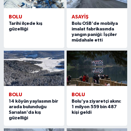
BOLU
ASAYIŞ
Tarihi ilçede kış
Bolu OSB'de mobilya
güzelliği
imalat fabrikasında
yangın paniği: İşçiler
müdahale etti
BOLU
BOLU
14 köyün yaylasının bir
Bolu'ya ziyaretçi akını:
arada bulunduğu
1 milyon 559 bin 487
Sarıalan'da kış
kişi geldi
güzelliği