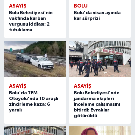
ASAYIŞ
BOLU
Bolu Belediyesi'nin
Bolu'da nisan ayında
vakfında kurban
kar sürprizi
vurgunu iddiası: 2
tutuklama
ASAYIŞ
ASAYIŞ
Bolu'da TEM
Bolu Belediyesi'nde
Otoyolu'nda 10 araçlı
jandarma ekipleri
zincirleme kaza: 6
inceleme çalışmasını
yaralı
bitirdi: Evraklar
götürüldü