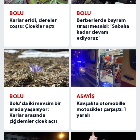
BOLU
BOLU
Karlar eridi, dereler
Berberlerde bayram
coştu: Çiçekler açtı
tıraşı mesaisi: 'Sabaha
kadar devam
ediyoruz'
BOLU
ASAYIŞ
Bolu'da iki mevsim bir
Kavşakta otomobille
arada yaşanıyor:
motosiklet çarpıştı: 1
Karlar arasında
yaralı
çiğdemler çiçek açtı