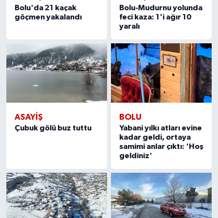
Bolu'da 21 kaçak
Bolu-Mudurnu yolunda
göçmen yakalandı
feci kaza: 1'i ağır 10
yaralı
ASAYIŞ
BOLU
Çubuk gölü buz tuttu
Yabani yılkı atları evine
kadar geldi, ortaya
samimi anlar çıktı: 'Hoş
geldiniz'