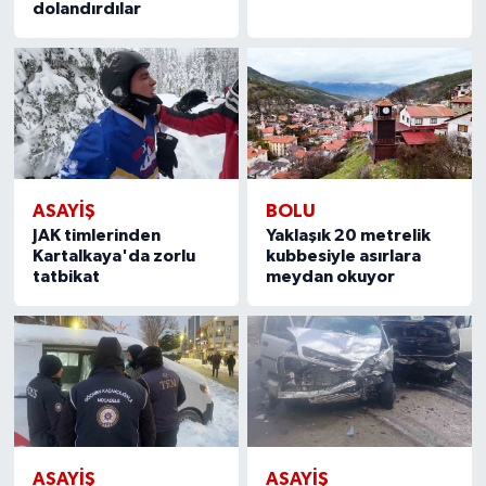
dolandırdılar
ASAYIŞ
BOLU
JAK timlerinden
Yaklaşık 20 metrelik
Kartalkaya'da zorlu
kubbesiyle asırlara
tatbikat
meydan okuyor
ASAYIŞ
ASAYIŞ