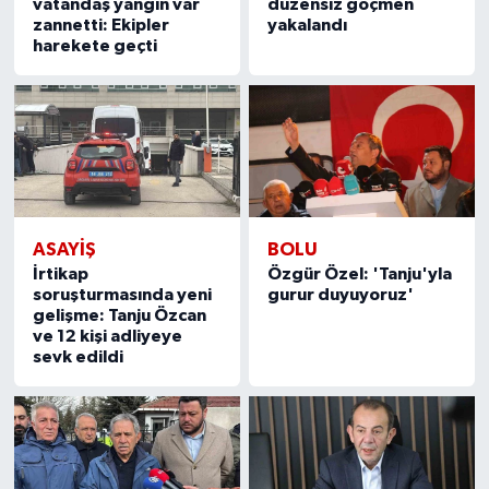
vatandaş yangın var
düzensiz göçmen
zannetti: Ekipler
yakalandı
harekete geçti
ASAYIŞ
BOLU
İrtikap
Özgür Özel: 'Tanju'yla
soruşturmasında yeni
gurur duyuyoruz'
gelişme: Tanju Özcan
ve 12 kişi adliyeye
sevk edildi