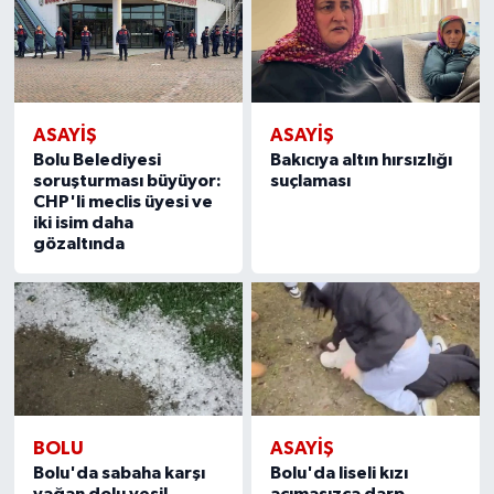
ASAYIŞ
ASAYIŞ
Bolu Belediyesi
Bakıcıya altın hırsızlığı
soruşturması büyüyor:
suçlaması
CHP'li meclis üyesi ve
iki isim daha
gözaltında
BOLU
ASAYIŞ
Bolu'da sabaha karşı
Bolu'da liseli kızı