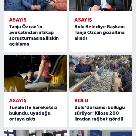
ASAYIŞ
ASAYIŞ
Tanju Özcan'ın
Bolu Belediye Başkanı
avukatından irtikap
Tanju Özcan gözaltına
soruşturmasına ilişkin
alındı
açıklama
ASAYIŞ
BOLU
Tuvalette hareketsiz
Bolu'da hamsi bolluğu
bulundu, uyuduğu
sürüyor: Kilosu 200
ortaya çıktı
liradan rağbet gördü