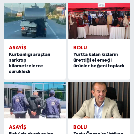
ASAYIŞ
BOLU
Kurbanlığı araçtan
Yurtta kalan kızların
sarkıtıp
ürettiği el emeği
kilometrelerce
ürünler beğeni topladı
sürükledi
ASAYIŞ
BOLU