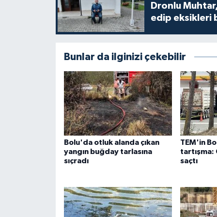
Dronlu Muhtar,
edip eksikleri 
Bunlar da ilginizi çekebilir
Bolu'da otluk alanda çıkan
TEM'in Bol
yangın buğday tarlasına
tartışma:
sıçradı
saçtı