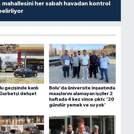
 mahallesini her sabah havadan kontrol
belirliyor
u geçişinde kanlı
Bolu'da üniversite inşaatında
 Gurbetçi dehşet
maaşlarını alamayan işçiler 2
haftada 4 kez vince çıktı: '20
gündür yemek ve su yok'