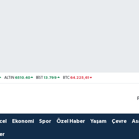
6510.40
13.799
64.225,61
ALTIN
BİST
BTC
cel
Ekonomi
Spor
Özel Haber
Yaşam
Çevre
As
er