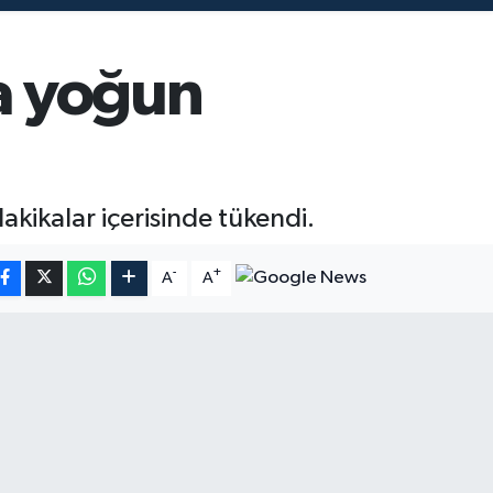
na yoğun
akikalar içerisinde tükendi.
-
+
A
A