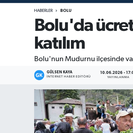
Magazin
HABERLER
BOLU
Bolu'da ücret
Mersin
katılım
Mersin Tarihi
Özel Haber
Bolu'nun Mudurnu ilçesinde vata
Politika
GÜLSEN KAYA
10.06.2026 - 17:
İNTERNET HABER EDITÖRÜ
YAYINLANMA
Resmi İlan
Sağlık
Spor
Sürmanşet