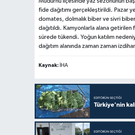
Mudurnu ilçesinde yaz sezonunun başla
fide dağıtımı gerçekleştirildi. Pazar 
domates, dolmalık biber ve sivri biber
dağıtıldı. Kamyonlarla alana getirilen 
sürede tükendi. Yoğun katılım nedeniy
dağıtım alanında zaman zaman izdiha
Kaynak:
İHA
EDITÖRÜN SEÇTIĞI
Türkiye'nin kal
EDITÖRÜN SEÇTIĞI