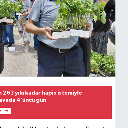
 263 yıla kadar hapis istemiyle
davada 4'üncü gün
e