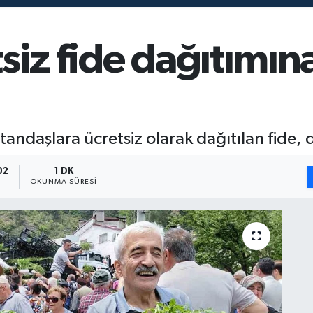
siz fide dağıtımı
ndaşlara ücretsiz olarak dağıtılan fide, d
02
1 DK
OKUNMA SÜRESI