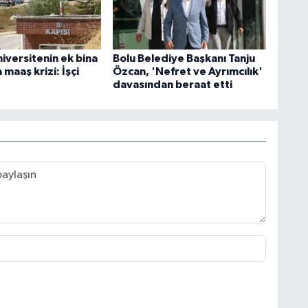
iversitenin ek bina
Bolu Belediye Başkanı Tanju
 maaş krizi: İşçi
Özcan, 'Nefret ve Ayrımcılık'
davasından beraat etti