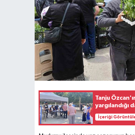
Teknoloji
Yaşam
Tanju Özcan'ın
yargılandığı 
İçeriği Görüntül