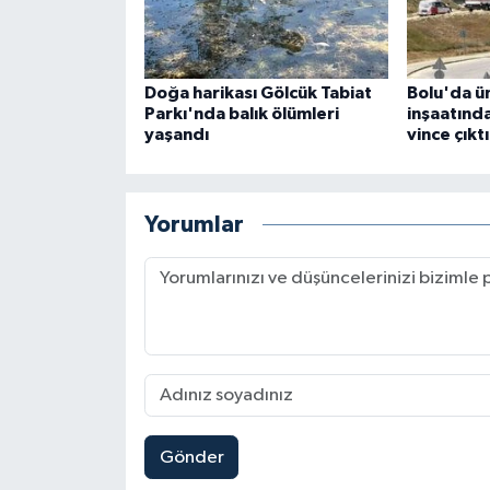
Doğa harikası Gölcük Tabiat
Bolu'da ün
Parkı'nda balık ölümleri
inşaatında
yaşandı
vince çıktı
Yorumlar
Gönder