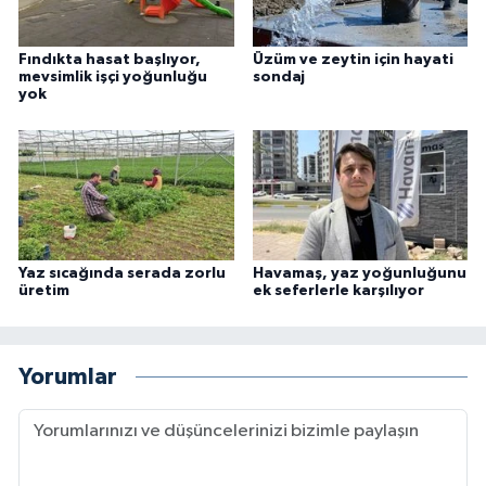
Fındıkta hasat başlıyor,
Üzüm ve zeytin için hayati
mevsimlik işçi yoğunluğu
sondaj
yok
Yaz sıcağında serada zorlu
Havamaş, yaz yoğunluğunu
üretim
ek seferlerle karşılıyor
Yorumlar