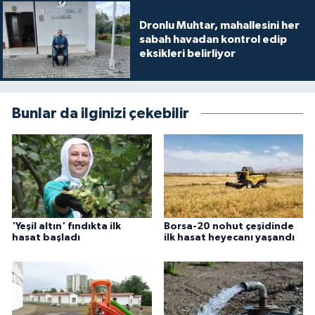
Dronlu Muhtar, mahallesini her
sabah havadan kontrol edip
eksikleri belirliyor
Bunlar da ilginizi çekebilir
'Yeşil altın' fındıkta ilk
Borsa-20 nohut çeşidinde
hasat başladı
ilk hasat heyecanı yaşandı