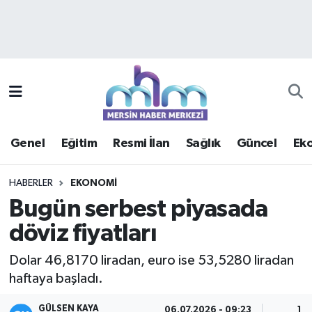
Asayiş
Mersin Hava Durumu
Çevre
Mersin Trafik Yoğunluk Haritası
Eğitim
Süper Lig Puan Durumu ve Fikstür
Genel
Eğitim
Resmi İlan
Sağlık
Güncel
Ek
Ekonomi
Tüm Manşetler
HABERLER
EKONOMI
Genel
Son Dakika Haberleri
Bugün serbest piyasada
döviz fiyatları
Güncel
Haber Arşivi
Dolar 46,8170 liradan, euro ise 53,5280 liradan
Haberde insan
haftaya başladı.
Kültür - Sanat
GÜLSEN KAYA
06.07.2026 - 09:23
1 D