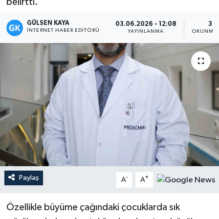
belirtti.
Magazin
GÜLSEN KAYA
03.06.2026 - 12:08
3 D
İNTERNET HABER EDITÖRÜ
YAYINLANMA
OKUNMA 
Mersin
Mersin Tarihi
Özel Haber
Politika
Resmi İlan
Sağlık
Paylaş
-
+
A
A
Spor
Özellikle büyüme çağındaki çocuklarda sık
Sürmanşet