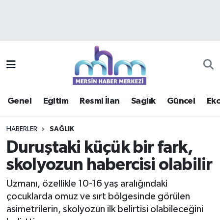
Asayiş
Mersin Hava Durumu
Çevre
Mersin Trafik Yoğunluk Haritası
Eğitim
Süper Lig Puan Durumu ve Fikstür
Genel
Eğitim
Resmi İlan
Sağlık
Güncel
Ek
Ekonomi
Tüm Manşetler
HABERLER
SAĞLIK
Genel
Son Dakika Haberleri
Duruştaki küçük bir fark,
skolyozun habercisi olabilir
Güncel
Haber Arşivi
Uzmanı, özellikle 10-16 yaş aralığındaki
Haberde insan
çocuklarda omuz ve sırt bölgesinde görülen
asimetrilerin, skolyozun ilk belirtisi olabileceğini
Kültür - Sanat