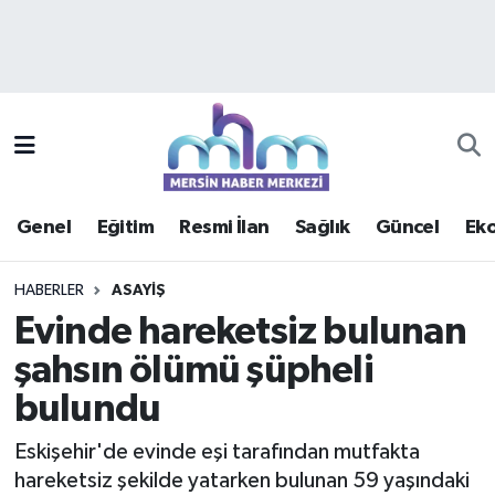
Asayiş
Mersin Hava Durumu
Çevre
Mersin Trafik Yoğunluk Haritası
Eğitim
Süper Lig Puan Durumu ve Fikstür
Genel
Eğitim
Resmi İlan
Sağlık
Güncel
Ek
Ekonomi
Tüm Manşetler
HABERLER
ASAYIŞ
Genel
Son Dakika Haberleri
Evinde hareketsiz bulunan
şahsın ölümü şüpheli
Güncel
Haber Arşivi
bulundu
Haberde insan
Eskişehir'de evinde eşi tarafından mutfakta
Kültür - Sanat
hareketsiz şekilde yatarken bulunan 59 yaşındaki