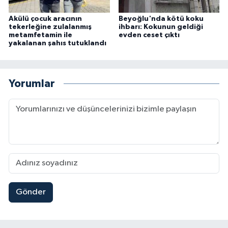
Akülü çocuk aracının
Beyoğlu'nda kötü koku
tekerleğine zulalanmış
ihbarı: Kokunun geldiği
metamfetamin ile
evden ceset çıktı
yakalanan şahıs tutuklandı
Yorumlar
Gönder