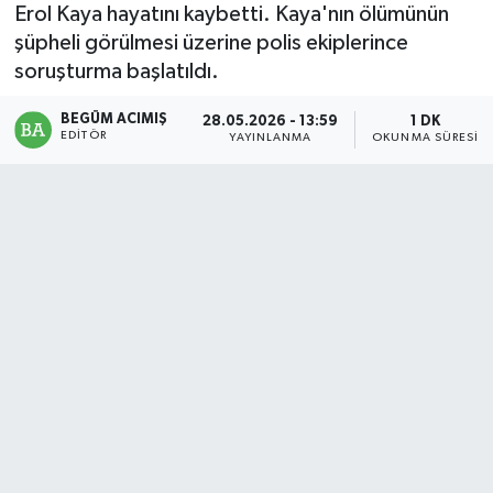
Erol Kaya hayatını kaybetti. Kaya'nın ölümünün
Magazin
şüpheli görülmesi üzerine polis ekiplerince
soruşturma başlatıldı.
Mersin
BEGÜM ACIMIŞ
28.05.2026 - 13:59
1 DK
EDITÖR
YAYINLANMA
OKUNMA SÜRESI
Mersin Tarihi
Özel Haber
Politika
Resmi İlan
Sağlık
Spor
Sürmanşet