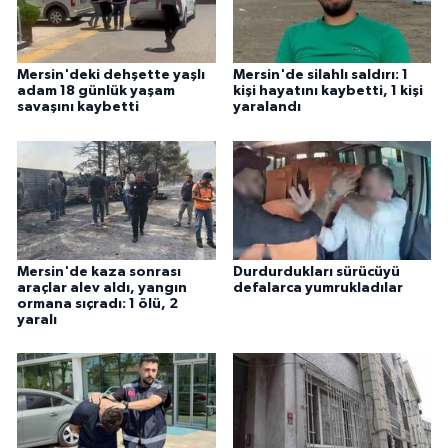
Mersin'deki dehşette yaşlı
Mersin'de silahlı saldırı: 1
adam 18 günlük yaşam
kişi hayatını kaybetti, 1 kişi
savaşını kaybetti
yaralandı
Mersin'de kaza sonrası
Durdurdukları sürücüyü
araçlar alev aldı, yangın
defalarca yumrukladılar
ormana sıçradı: 1 ölü, 2
yaralı