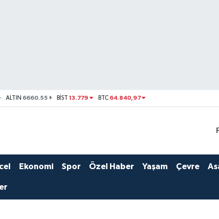
6660.55
13.779
64.840,97
ALTIN
BİST
BTC
cel
Ekonomi
Spor
Özel Haber
Yaşam
Çevre
As
er