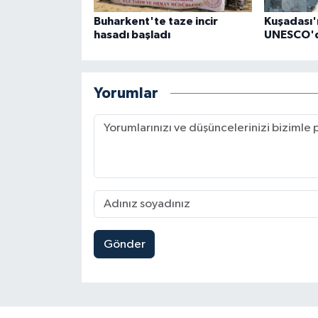
Buharkent'te taze incir
Kuşadası'n
hasadı başladı
UNESCO'da
Yorumlar
Gönder