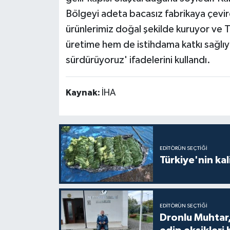
Bölgeyi adeta bacasız fabrikaya çevir
ürünlerimiz doğal şekilde kuruyor ve T
üretime hem de istihdama katkı sağlıyo
sürdürüyoruz' ifadelerini kullandı.
Kaynak:
İHA
EDITÖRÜN SEÇTIĞI
Türkiye'nin kal
EDITÖRÜN SEÇTIĞI
Dronlu Muhtar,