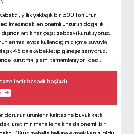
r.
Kabakçı, yıllık yaklaşık bin 500 ton ürün
cih edilmesindeki en önemli unsurun doğallık
 dışında artık her çeşit sebzeyi kurutuyoruz.
rünlerimizi evde kullandığımız içme suyuyla
klaşık 45 dakika bekletip güneşe seriyoruz.
inde kurutma işlemi tamamlanıyor' dedi.
aze incir hasadı başladı
e
ridorunun ürünlerin kalitesine büyük katkı
eki üretimin mahalle halkına da önemli bir
bakçı, 'Bu iş mahalle halkına ekmek kapısı oldu.