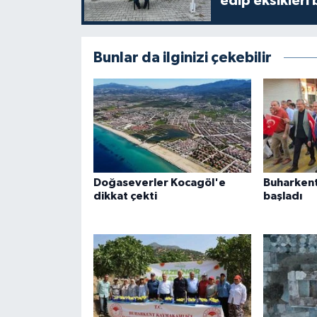
edip eksikleri 
Bunlar da ilginizi çekebilir
Doğaseverler Kocagöl'e
Buharkent 
dikkat çekti
başladı