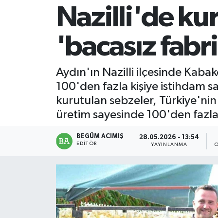
Nazilli'de ku
Magazin
'bacasız fabr
Mersin
Mersin Tarihi
Aydın'ın Nazilli ilçesinde Kaba
100'den fazla kişiye istihdam 
Özel Haber
kurutulan sebzeler, Türkiye'nin
üretim sayesinde 100'den fazla
Politika
BEGÜM ACIMIŞ
28.05.2026 - 13:54
Resmi İlan
EDITÖR
YAYINLANMA
O
Sağlık
Spor
Sürmanşet