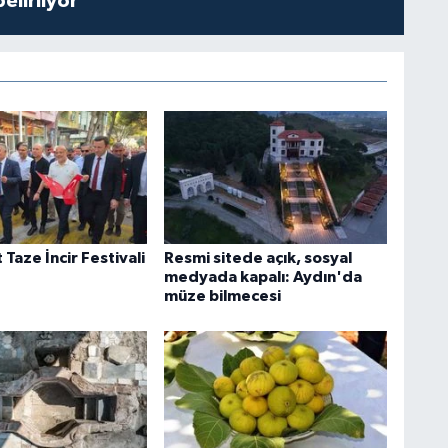
belirliyor
Taze İncir Festivali
Resmi sitede açık, sosyal
medyada kapalı: Aydın'da
müze bilmecesi