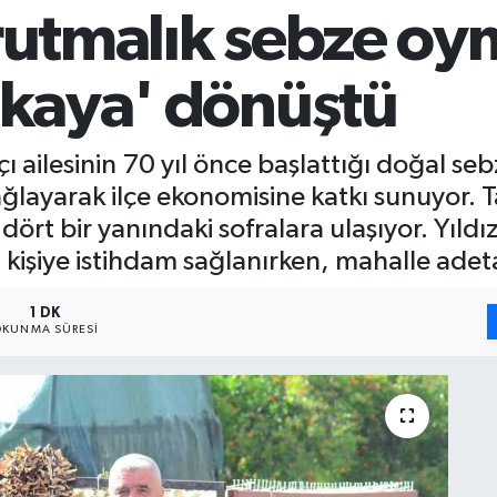
rutmalık sebze oym
ikaya' dönüştü
kçı ailesinin 70 yıl önce başlattığı doğal 
sağlayarak ilçe ekonomisine katkı sunuyor
 dört bir yanındaki sofralara ulaşıyor. Yıl
 kişiye istihdam sağlanırken, mahalle adet
1 DK
KUNMA SÜRESI