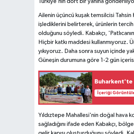
Türkiye'nin dört bir yanına gönderiliyo
Ailenin üçüncü kuşak temsilcisi Tahsin 
işlediklerini belirterek, ürünlerin ter
olduğunu söyledi. Kabakçı, 'Patlıcanın
Hiçbir katkı maddesi kullanmıyoruz. Ü
yıkıyoruz. Daha sonra suyun içinde ya
Güneşin durumuna göre 1-2 gün içeris
Buharkent'te t
İçeriği Görüntül
Yıldıztepe Mahallesi'nin doğal hava ko
sağladığını ifade eden Kabakçı, bölged
gelir kapısı oluşturduğunu söyledi. Ka