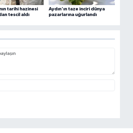
ın tarihi hazinesi
Aydın'ın taze inciri dünya
n tescil aldı
pazarlarına uğurlandı