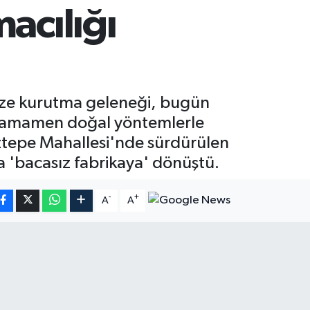
acılığı
sebze kurutma geleneği, bugün
. Tamamen doğal yöntemlerle
dıztepe Mahallesi'nde sürdürülen
a 'bacasız fabrikaya' dönüştü.
-
+
A
A