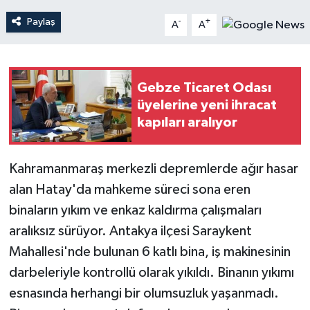
Paylaş
-
+
A
A
Teknoloji
Yaşam
Gebze Ticaret Odası
üyelerine yeni ihracat
kapıları aralıyor
Kahramanmaraş merkezli depremlerde ağır hasar
alan Hatay'da mahkeme süreci sona eren
binaların yıkım ve enkaz kaldırma çalışmaları
aralıksız sürüyor. Antakya ilçesi Saraykent
Mahallesi'nde bulunan 6 katlı bina, iş makinesinin
darbeleriyle kontrollü olarak yıkıldı. Binanın yıkımı
esnasında herhangi bir olumsuzluk yaşanmadı.