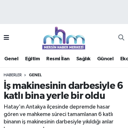
Asayiş
Mersin Hava Durumu
Çevre
Mersin Trafik Yoğunluk Haritası
Eğitim
Süper Lig Puan Durumu ve Fikstür
Genel
Eğitim
Resmi İlan
Sağlık
Güncel
Ek
Ekonomi
Tüm Manşetler
HABERLER
GENEL
Genel
Son Dakika Haberleri
İş makinesinin darbesiyle 6
katlı bina yerle bir oldu
Güncel
Haber Arşivi
Hatay'ın Antakya ilçesinde depremde hasar
Haberde insan
gören ve mahkeme süreci tamamlanan 6 katlı
binanın iş makinesinin darbesiyle yıkıldığı anlar
Kültür - Sanat