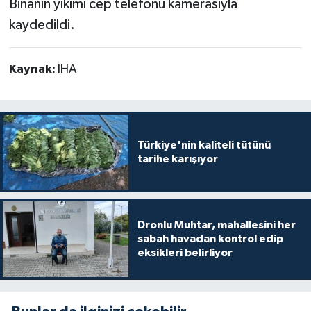
Binanın yıkımı cep telefonu kamerasıyla
kaydedildi.
Kaynak:
İHA
Türkiye'nin kaliteli tütünü
tarihe karışıyor
Dronlu Muhtar, mahallesini her
sabah havadan kontrol edip
eksikleri belirliyor