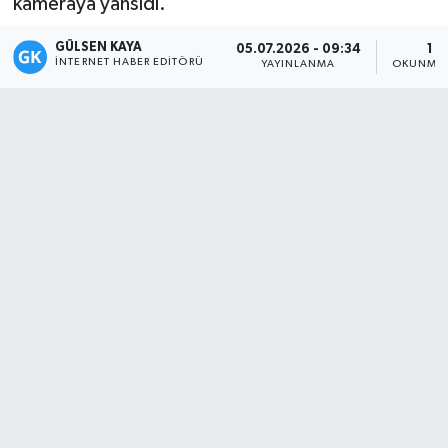
kameraya yansıdı.
Magazin
GÜLSEN KAYA
05.07.2026 - 09:34
1 D
İNTERNET HABER EDITÖRÜ
YAYINLANMA
OKUNMA 
Mersin
Mersin Tarihi
Özel Haber
Politika
Resmi İlan
Sağlık
Spor
Sürmanşet