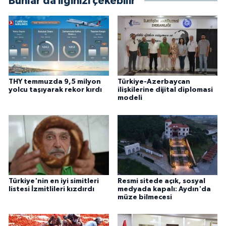
Bunlar da ilginizi çekebilir
THY temmuzda 9,5 milyon
Türkiye-Azerbaycan
yolcu taşıyarak rekor kırdı
ilişkilerine dijital diplomasi
modeli
Türkiye'nin en iyi simitleri
Resmi sitede açık, sosyal
listesi İzmitlileri kızdırdı
medyada kapalı: Aydın'da
müze bilmecesi