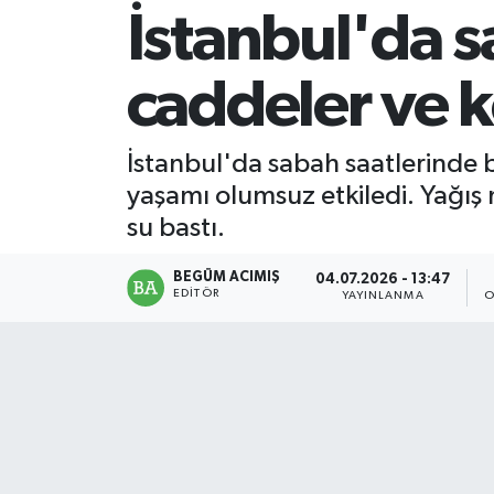
İstanbul'da s
Magazin
caddeler ve k
Mersin
Mersin Tarihi
İstanbul'da sabah saatlerinde b
yaşamı olumsuz etkiledi. Yağış n
Özel Haber
su bastı.
Politika
BEGÜM ACIMIŞ
04.07.2026 - 13:47
EDITÖR
YAYINLANMA
O
Resmi İlan
Sağlık
Spor
Sürmanşet