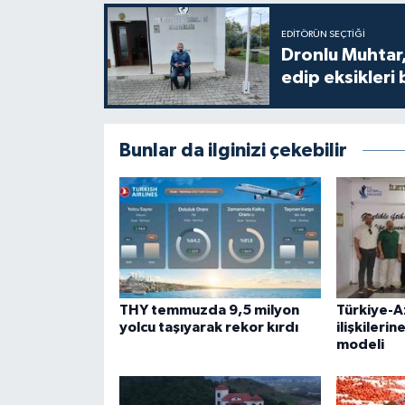
EDITÖRÜN SEÇTIĞI
Dronlu Muhtar,
edip eksikleri 
Bunlar da ilginizi çekebilir
THY temmuzda 9,5 milyon
Türkiye-
yolcu taşıyarak rekor kırdı
ilişkilerin
modeli