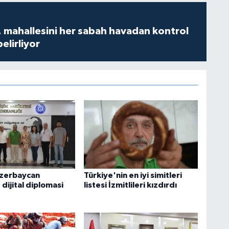
 mahallesini her sabah havadan kontrol
belirliyor
Azerbaycan
Türkiye'nin en iyi simitleri
e dijital diplomasi
listesi İzmitlileri kızdırdı