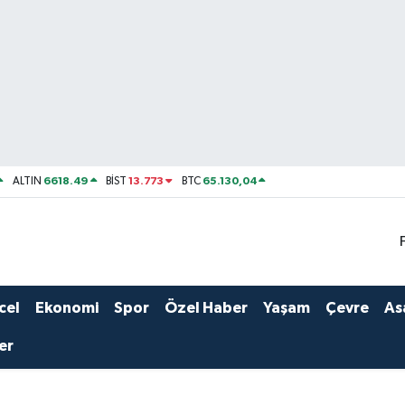
6618.49
13.773
65.130,04
ALTIN
BİST
BTC
cel
Ekonomi
Spor
Özel Haber
Yaşam
Çevre
As
er