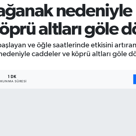
ağanak nedeniyle r
öprü altları göle 
aşlayan ve öğle saatlerinde etkisini artır
edeniyle caddeler ve köprü altları göle dön
1 DK
KUNMA SÜRESI