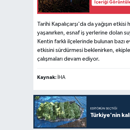
İçeriği Görüntül
Tarihi Kapalıçarşı'da da yağışın etkisi 
yaşanırken, esnaf iş yerlerine dolan su
Kentin farklı ilçelerinde bulunan bazı ev
etkisini sürdürmesi beklenirken, ekipl
çalışmaları devam ediyor.
Kaynak:
İHA
EDITÖRÜN SEÇTIĞI
Türkiye'nin kal