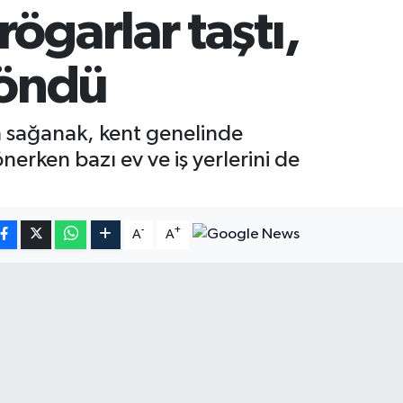
ögarlar taştı,
döndü
an sağanak, kent genelinde
erken bazı ev ve iş yerlerini de
-
+
A
A