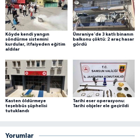
Köyde kendi yangın
Ümraniye'de 3 katlı binanın
söndürme sistemini
balkonu çöktü: 2 araç hasar
kurdular, itfaiyeden eğitim
gördü
aldılar
Kasten öldürmeye
Tarihi eser operasyonu:
teşebbüs şüphelisi
Tarihi objeler ele geçirildi
tutuklandı
Yorumlar