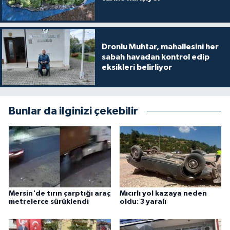
Dronlu Muhtar, mahallesini her
sabah havadan kontrol edip
eksikleri belirliyor
Bunlar da ilginizi çekebilir
Mersin'de tırın çarptığı araç
Mıcırlı yol kazaya neden
metrelerce sürüklendi
oldu: 3 yaralı