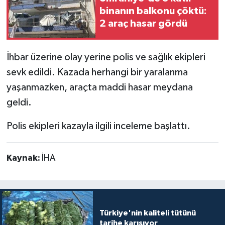
binanın balkonu çöktü:
2 araç hasar gördü
İhbar üzerine olay yerine polis ve sağlık ekipleri
sevk edildi. Kazada herhangi bir yaralanma
yaşanmazken, araçta maddi hasar meydana
geldi.
Polis ekipleri kazayla ilgili inceleme başlattı.
Kaynak:
İHA
Türkiye'nin kaliteli tütünü
tarihe karışıyor