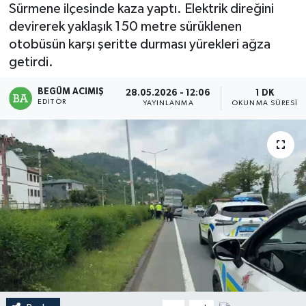
Sürmene ilçesinde kaza yaptı. Elektrik direğini
Magazin
devirerek yaklaşık 150 metre sürüklenen
otobüsün karşı şeritte durması yürekleri ağza
Mersin
getirdi.
BEGÜM ACIMIŞ
Mersin Tarihi
28.05.2026 - 12:06
1 DK
EDITÖR
YAYINLANMA
OKUNMA SÜRESI
Özel Haber
Politika
Resmi İlan
Sağlık
Spor
Sürmanşet