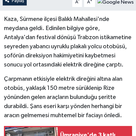
Paylaş
-
+
A
A
Teknoloji
Kaza, Sürmene ilçesi Balıklı Mahallesi'nde
meydana geldi. Edinilen bilgiye göre,
Yaşam
Antalya'dan festival dönüşü Trabzon istikametine
seyreden yabancı uyruklu plakalı yolcu otobüsü,
şoförün direksiyon hakimiyetini kaybetmesi
sonucu yol ortasındaki elektrik direğine çarptı.
Çarpmanın etkisiyle elektrik direğini altına alan
otobüs, yaklaşık 150 metre sürüklenip Rize
yönünden gelen araçların bulunduğu şeritte
durabildi. Şans eseri karşı yönden herhangi bir
aracın gelmemesi muhtemel bir faciayı önledi.
Ümraniye'de 3 katlı