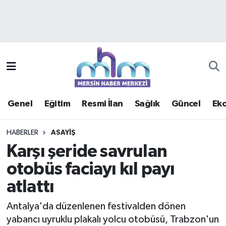
Asayiş
Mersin Hava Durumu
Çevre
Mersin Trafik Yoğunluk Haritası
Eğitim
Süper Lig Puan Durumu ve Fikstür
Genel
Eğitim
Resmi İlan
Sağlık
Güncel
Ek
Ekonomi
Tüm Manşetler
HABERLER
ASAYIŞ
Genel
Son Dakika Haberleri
Karşı şeride savrulan
otobüs faciayı kıl payı
Güncel
Haber Arşivi
atlattı
Haberde insan
Antalya'da düzenlenen festivalden dönen
Kültür - Sanat
yabancı uyruklu plakalı yolcu otobüsü, Trabzon'un