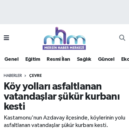
Asayiş
Mersin Hava Durumu
Çevre
Mersin Trafik Yoğunluk Haritası
Eğitim
Süper Lig Puan Durumu ve Fikstür
Genel
Eğitim
Resmi İlan
Sağlık
Güncel
Ek
Ekonomi
Tüm Manşetler
HABERLER
ÇEVRE
Genel
Son Dakika Haberleri
Köy yolları asfaltlanan
vatandaşlar şükür kurbanı
Güncel
Haber Arşivi
kesti
Haberde insan
Kastamonu'nun Azdavay ilçesinde, köylerinin yolu
Kültür - Sanat
asfaltlanan vatandaşlar şükür kurbanı kesti.