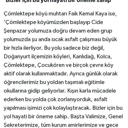
'Bizler için bu yol hayati bir öneme sahip'
Çömlektepe köyü muhtarı Faik Kemal Kaya ise,
'Çömlektepe köyümüzden başlayıp Cide
Şenpazar yolumuza doğru devam eden grup
yolumuzda şu anda sıcak asfalt çalışması büyük
bir hızla ilerliyor. Bu yolu sadece biz değil,
Doğanyurt ilçemizin köyleri, Kanlıdağ, Kolca,
Çömlektepe, Çocukören ve birçok çevre köy
aktif olarak kullanmaktadır. Ayrıca günlük olarak
öğrencilerimiz bu yoldan taşımalı eğitimle
okullarına gidip geliyorlar. Kışın karla mücadele
ederken bu yolda çok zorlanıyorduk, asfalt
yapılması işimizi çok kolaylaştıracak. Bizler için bu
yol hayati bir öneme sahip. Başta Valimize, Genel
Sekreterimize, tüm kurum amirlerimize ve gece