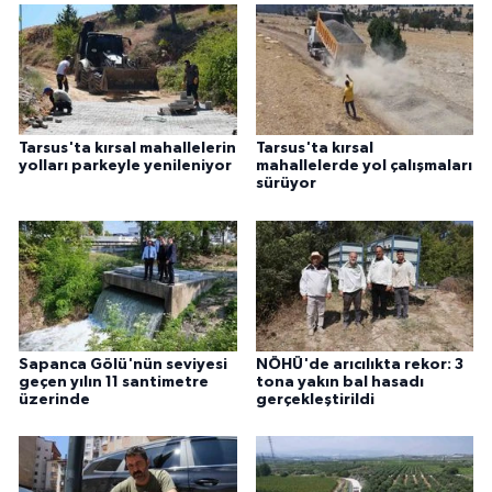
Tarsus'ta kırsal mahallelerin
Tarsus'ta kırsal
yolları parkeyle yenileniyor
mahallelerde yol çalışmaları
sürüyor
Sapanca Gölü'nün seviyesi
NÖHÜ'de arıcılıkta rekor: 3
geçen yılın 11 santimetre
tona yakın bal hasadı
üzerinde
gerçekleştirildi