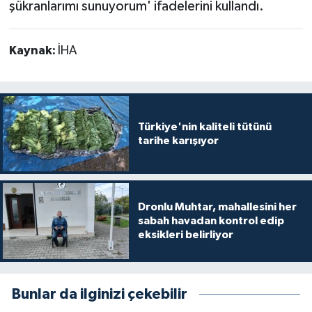
şükranlarımı sunuyorum' ifadelerini kullandı.
Kaynak:
İHA
Türkiye'nin kaliteli tütünü
tarihe karışıyor
Dronlu Muhtar, mahallesini her
sabah havadan kontrol edip
eksikleri belirliyor
Bunlar da ilginizi çekebilir