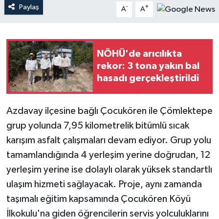
Paylaş
-
+
A
A
Teknoloji
Yaşam
NÖHÜ'de arıcılıkta
rekor: 3 tona yakın bal
hasadı gerçekleştirildi
Azdavay ilçesine bağlı Çocukören ile Çömlektepe
grup yolunda 7,95 kilometrelik bitümlü sıcak
karışım asfalt çalışmaları devam ediyor. Grup yolu
tamamlandığında 4 yerleşim yerine doğrudan, 12
yerleşim yerine ise dolaylı olarak yüksek standartlı
ulaşım hizmeti sağlayacak. Proje, aynı zamanda
taşımalı eğitim kapsamında Çocukören Köyü
İlkokulu'na giden öğrencilerin servis yolculuklarını