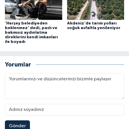
'Herşey belediyeden
Akdeniz'de tarım yolları
beklenmez' dedi, paslı ve
soğuk asfaltla yenileniyor
bakımsız aydınlatma
direklerini kendi imkanları
ile boyadı
Yorumlar
Gönder