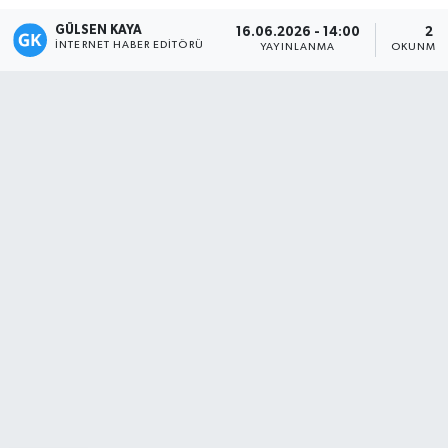
GÜLSEN KAYA
16.06.2026 - 14:00
2 D
Magazin
İNTERNET HABER EDITÖRÜ
YAYINLANMA
OKUNMA 
Mersin
Mersin Tarihi
Özel Haber
Politika
Resmi İlan
Sağlık
Spor
Sürmanşet