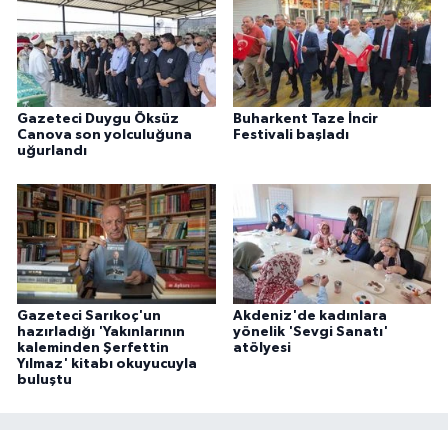
Gazeteci Duygu Öksüz
Buharkent Taze İncir
Canova son yolculuğuna
Festivali başladı
uğurlandı
Gazeteci Sarıkoç'un
Akdeniz'de kadınlara
hazırladığı 'Yakınlarının
yönelik 'Sevgi Sanatı'
kaleminden Şerfettin
atölyesi
Yılmaz' kitabı okuyucuyla
buluştu