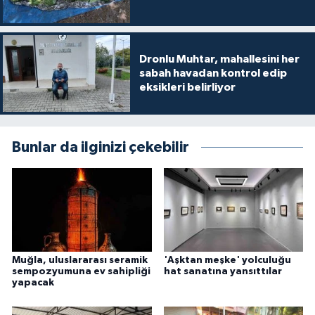
Dronlu Muhtar, mahallesini her
sabah havadan kontrol edip
eksikleri belirliyor
Bunlar da ilginizi çekebilir
Muğla, uluslararası seramik
'Aşktan meşke' yolculuğu
sempozyumuna ev sahipliği
hat sanatına yansıttılar
yapacak