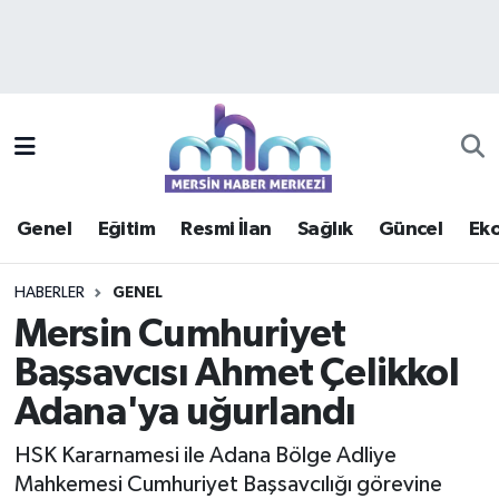
Asayiş
Mersin Hava Durumu
Çevre
Mersin Trafik Yoğunluk Haritası
Eğitim
Süper Lig Puan Durumu ve Fikstür
Genel
Eğitim
Resmi İlan
Sağlık
Güncel
Ek
Ekonomi
Tüm Manşetler
HABERLER
GENEL
Genel
Son Dakika Haberleri
Mersin Cumhuriyet
Başsavcısı Ahmet Çelikkol
Güncel
Haber Arşivi
Adana'ya uğurlandı
Haberde insan
HSK Kararnamesi ile Adana Bölge Adliye
Kültür - Sanat
Mahkemesi Cumhuriyet Başsavcılığı görevine