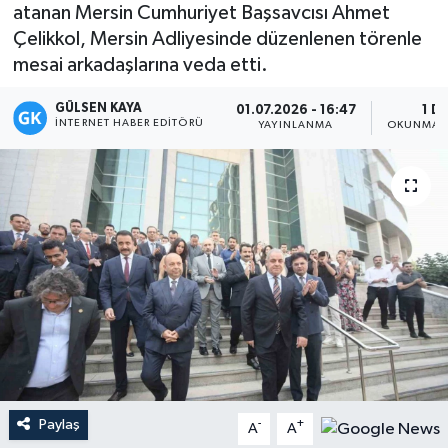
atanan Mersin Cumhuriyet Başsavcısı Ahmet
Magazin
Çelikkol, Mersin Adliyesinde düzenlenen törenle
mesai arkadaşlarına veda etti.
Mersin
GÜLSEN KAYA
01.07.2026 - 16:47
1 D
İNTERNET HABER EDITÖRÜ
YAYINLANMA
OKUNMA S
Mersin Tarihi
Özel Haber
Politika
Resmi İlan
Sağlık
Spor
Paylaş
-
+
A
A
Sürmanşet