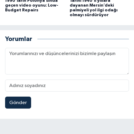
1990’ların Polonya’sında
Tarihi 1940’lı yıllara
geçen video oyunu: Low-
dayanan Mersin’deki
Budget Repairs
palmiyeli yol ilgi odağı
olmayı sürdürüyor
Yorumlar
Gönder