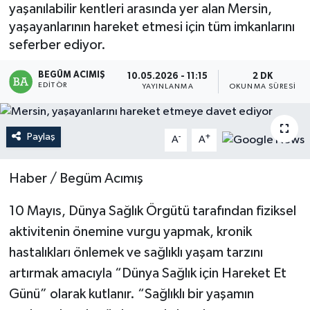
yaşanılabilir kentleri arasında yer alan Mersin,
Magazin
yaşayanlarının hareket etmesi için tüm imkanlarını
seferber ediyor.
Mersin
BEGÜM ACIMIŞ
10.05.2026 - 11:15
2 DK
EDITÖR
YAYINLANMA
OKUNMA SÜRESI
Mersin Tarihi
Özel Haber
Paylaş
-
+
A
A
Politika
Haber / Begüm Acımış
Resmi İlan
10 Mayıs, Dünya Sağlık Örgütü tarafından fiziksel
aktivitenin önemine vurgu yapmak, kronik
Sağlık
hastalıkları önlemek ve sağlıklı yaşam tarzını
Spor
artırmak amacıyla “Dünya Sağlık için Hareket Et
Günü” olarak kutlanır. “Sağlıklı bir yaşamın
Sürmanşet