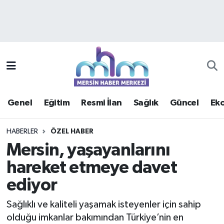
Asayiş
Mersin Hava Durumu
Çevre
Mersin Trafik Yoğunluk Haritası
Eğitim
Süper Lig Puan Durumu ve Fikstür
Genel
Eğitim
Resmi İlan
Sağlık
Güncel
Ek
Ekonomi
Tüm Manşetler
HABERLER
ÖZEL HABER
Genel
Son Dakika Haberleri
Mersin, yaşayanlarını
hareket etmeye davet
Güncel
Haber Arşivi
ediyor
Haberde insan
Sağlıklı ve kaliteli yaşamak isteyenler için sahip
Kültür - Sanat
olduğu imkanlar bakımından Türkiye’nin en