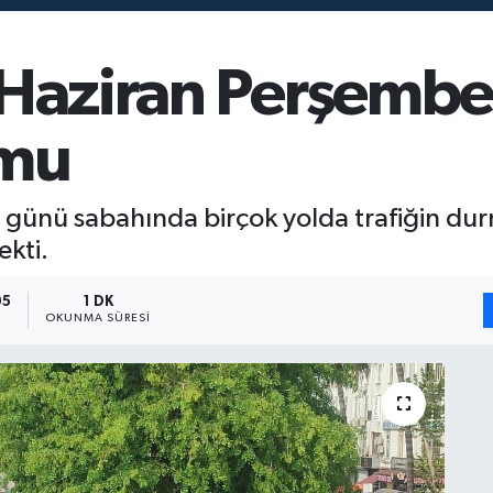
 Haziran Perşemb
umu
günü sabahında birçok yolda trafiğin dur
ekti.
05
1 DK
OKUNMA SÜRESI