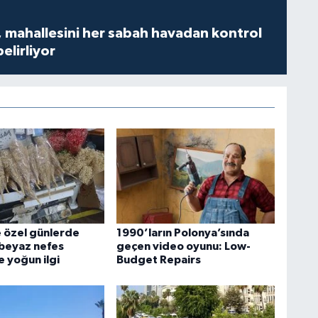
 mahallesini her sabah havadan kontrol
belirliyor
 özel günlerde
1990’ların Polonya’sında
 beyaz nefes
geçen video oyunu: Low-
e yoğun ilgi
Budget Repairs