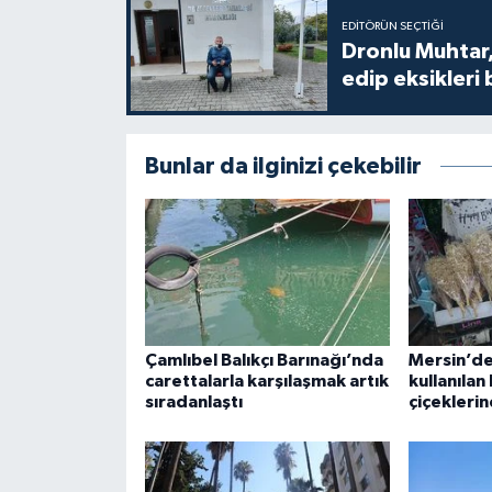
EDITÖRÜN SEÇTIĞI
Dronlu Muhtar,
edip eksikleri 
Bunlar da ilginizi çekebilir
Çamlıbel Balıkçı Barınağı’nda
Mersin’de
carettalarla karşılaşmak artık
kullanılan
sıradanlaştı
çiçeklerin