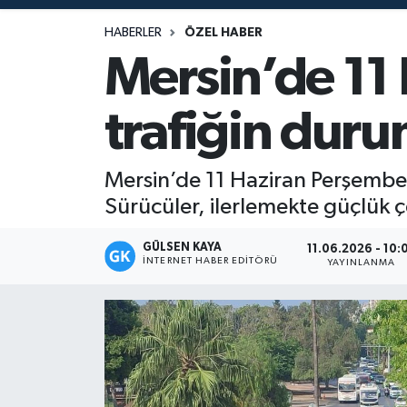
Magazin
HABERLER
ÖZEL HABER
Mersin’de 11
Mersin
trafiğin dur
Mersin Tarihi
Özel Haber
Mersin’de 11 Haziran Perşembe 
Sürücüler, ilerlemekte güçlük ç
Politika
GÜLSEN KAYA
11.06.2026 - 10:
İNTERNET HABER EDITÖRÜ
Resmi İlan
YAYINLANMA
Sağlık
Spor
Sürmanşet