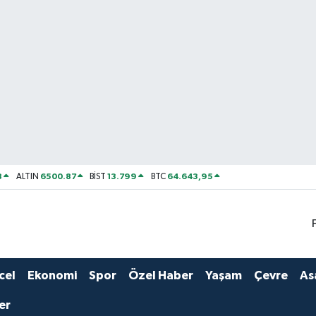
8
6500.87
13.799
64.643,95
ALTIN
BİST
BTC
cel
Ekonomi
Spor
Özel Haber
Yaşam
Çevre
As
er