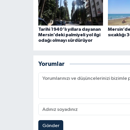
Tarihi 1940’lı yıllara dayanan
Mersin’de
Mersin’deki palmiyeli yol ilgi
sıcaklığı 
odağı olmayı sürdürüyor
Yorumlar
Gönder