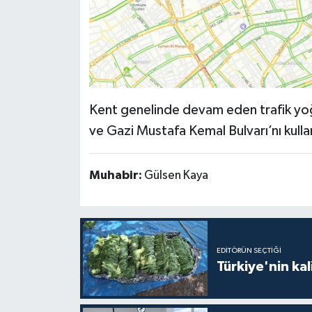
Kent genelinde devam eden trafik yoğ
ve Gazi Mustafa Kemal Bulvarı’nı kulla
Muhabir:
Gülsen Kaya
EDITÖRÜN SEÇTIĞI
Türkiye'nin kal