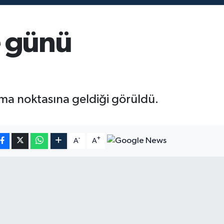
e günü
ma noktasına geldiği görüldü.
-
+
A
A