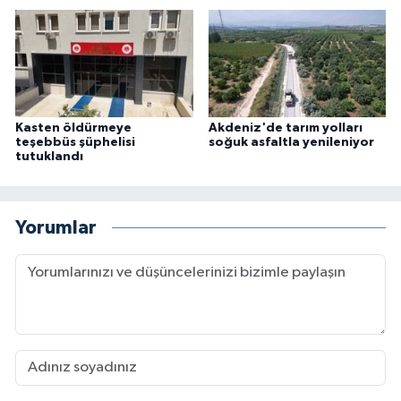
Kasten öldürmeye
Akdeniz'de tarım yolları
teşebbüs şüphelisi
soğuk asfaltla yenileniyor
tutuklandı
Yorumlar