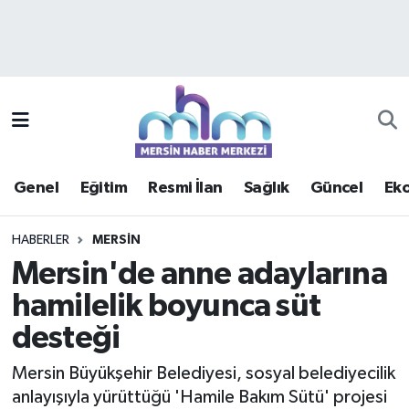
Asayiş
Mersin Hava Durumu
Çevre
Mersin Trafik Yoğunluk Haritası
Eğitim
Süper Lig Puan Durumu ve Fikstür
Genel
Eğitim
Resmi İlan
Sağlık
Güncel
Ek
Ekonomi
Tüm Manşetler
HABERLER
MERSIN
Genel
Son Dakika Haberleri
Mersin'de anne adaylarına
hamilelik boyunca süt
Güncel
Haber Arşivi
desteği
Haberde insan
Mersin Büyükşehir Belediyesi, sosyal belediyecilik
Kültür - Sanat
anlayışıyla yürüttüğü 'Hamile Bakım Sütü' projesi