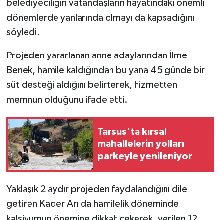
belediyeciliğin vatandaşların hayatındaki önemli
dönemlerde yanlarında olmayı da kapsadığını
söyledi.
Projeden yararlanan anne adaylarından İlme
Benek, hamile kaldığından bu yana 45 günde bir
süt desteği aldığını belirterek, hizmetten
memnun olduğunu ifade etti.
Tarsus'ta kırsal
mahallelerin yolları
parkeyle yenileniyor
Yaklaşık 2 aydır projeden faydalandığını dile
getiren Kader Arı da hamilelik döneminde
kalsiyumun önemine dikkat çekerek, verilen 12