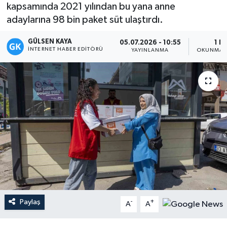
kapsamında 2021 yılından bu yana anne
Magazin
adaylarına 98 bin paket süt ulaştırdı.
GÜLSEN KAYA
Mersin
05.07.2026 - 10:55
1 D
İNTERNET HABER EDITÖRÜ
YAYINLANMA
OKUNMA S
Mersin Tarihi
Özel Haber
Politika
Resmi İlan
Sağlık
Spor
Paylaş
-
+
A
A
Sürmanşet