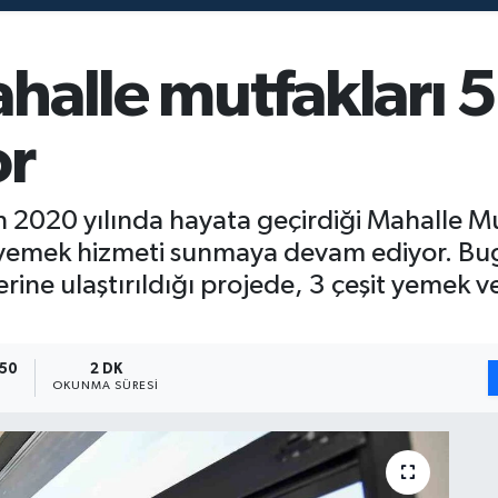
halle mutfakları 
or
 2020 yılında hayata geçirdiği Mahalle Mut
k yemek hizmeti sunmaya devam ediyor. B
rine ulaştırıldığı projede, 3 çeşit yemek 
:50
2 DK
OKUNMA SÜRESI