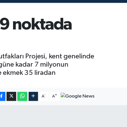
59 noktada
fakları Projesi, kent genelinde
ugüne kadar 7 milyonun
ve ekmek 35 liradan
-
+
A
A