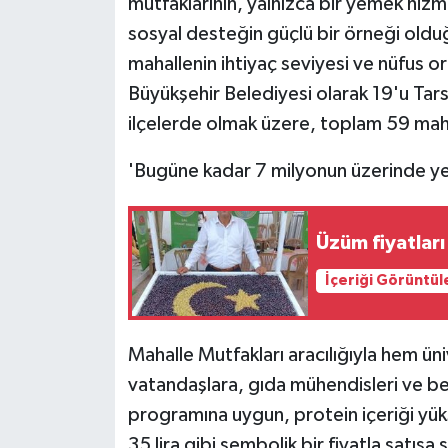
mutfaklarının, yalnızca bir yemek hiz
sosyal desteğin güçlü bir örneği oldu
mahallenin ihtiyaç seviyesi ve nüfus or
Büyükşehir Belediyesi olarak 19'u Tarsu
ilçelerde olmak üzere, toplam 59 maha
'Bugüne kadar 7 milyonun üzerinde yem
Üzüm fiyatlar
İçeriği Görüntül
Mahalle Mutfakları aracılığıyla hem ün
vatandaşlara, gıda mühendisleri ve b
programına uygun, protein içeriği yüks
35 lira gibi sembolik bir fiyatla satı