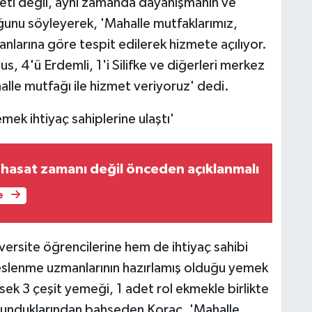
meti değil, aynı zamanda dayanışmanın ve
ğunu söyleyerek, 'Mahalle mutfaklarımız,
anlarına göre tespit edilerek hizmete açılıyor.
s, 4'ü Erdemli, 1'i Silifke ve diğerleri merkez
lle mutfağı ile hizmet veriyoruz' dedi.
ek ihtiyaç sahiplerine ulaştı'
ı hasat zamanı değil önceden açıklanmalı
e
iversite öğrencilerine hem de ihtiyaç sahibi
eslenme uzmanlarının hazırlamış olduğu yemek
ek 3 çeşit yemeği, 1 adet rol ekmekle birlikte
şa sunduklarından bahseden Koraç, 'Mahalle