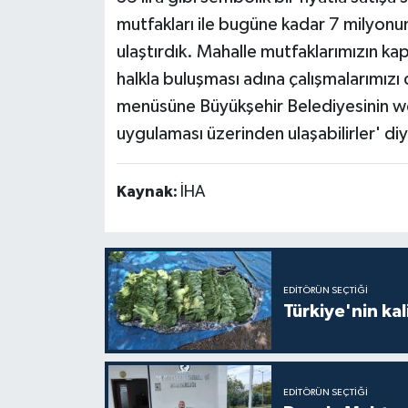
mutfakları ile bugüne kadar 7 milyonun
ulaştırdık. Mahalle mutfaklarımızın ka
halkla buluşması adına çalışmalarımız
menüsüne Büyükşehir Belediyesinin we
uygulaması üzerinden ulaşabilirler' di
Kaynak:
İHA
EDITÖRÜN SEÇTIĞI
Türkiye'nin kal
EDITÖRÜN SEÇTIĞI