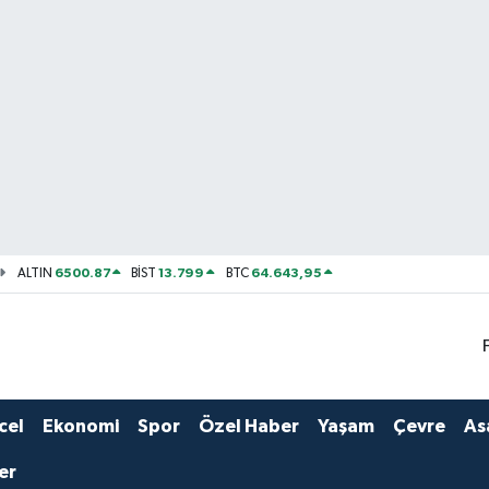
6500.87
13.799
64.643,95
ALTIN
BİST
BTC
cel
Ekonomi
Spor
Özel Haber
Yaşam
Çevre
As
er