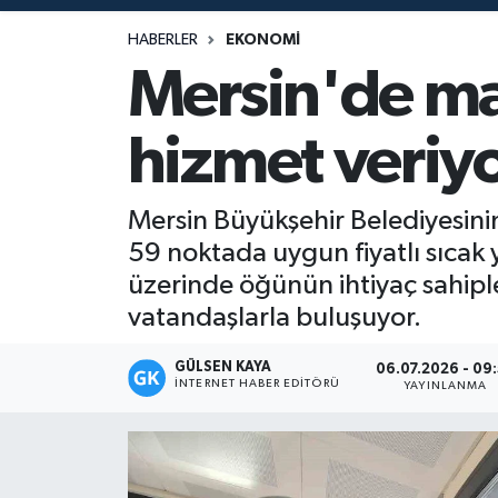
Magazin
HABERLER
EKONOMI
Mersin'de ma
Mersin
hizmet veriy
Mersin Tarihi
Özel Haber
Mersin Büyükşehir Belediyesinin
59 noktada uygun fiyatlı sıca
Politika
üzerinde öğünün ihtiyaç sahiple
vatandaşlarla buluşuyor.
Resmi İlan
GÜLSEN KAYA
06.07.2026 - 09
Sağlık
İNTERNET HABER EDITÖRÜ
YAYINLANMA
Spor
Sürmanşet