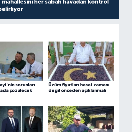
 mahallesini her sabah havadan kontrol
belirliyor
yi'nin sorunları
Üzüm fiyatları hasat zamanı
ada çözülecek
değil önceden açıklanmalı