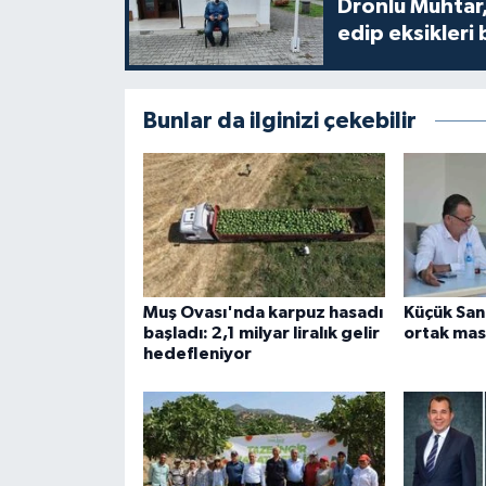
Dronlu Muhtar,
edip eksikleri 
Bunlar da ilginizi çekebilir
Muş Ovası'nda karpuz hasadı
Küçük Sana
başladı: 2,1 milyar liralık gelir
ortak mas
hedefleniyor