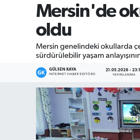
Mersin'de oku
Magazin
oldu
Mersin
Mersin Tarihi
Mersin genelindeki okullarda çev
sürdürülebilir yaşam anlayışının
Özel Haber
GÜLSEN KAYA
21.05.2026 - 23:
Politika
İNTERNET HABER EDITÖRÜ
YAYINLANMA
Resmi İlan
Sağlık
Spor
Sürmanşet