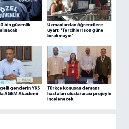
0 bin güvenlik
Uzmanlardan öğrencilere
alınacak
uyarı: 'Tercihleri son güne
bırakmayın'
elli gençlerin YKS
Türkçe konuşan demans
nda AGEM Akademi
hastaları uluslararası projeyle
incelenecek