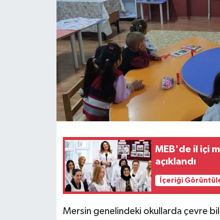
Teknoloji
Yaşam
MEB'de il içi 
açıklandı
İçeriği Görüntül
Mersin genelindeki okullarda çevre bili