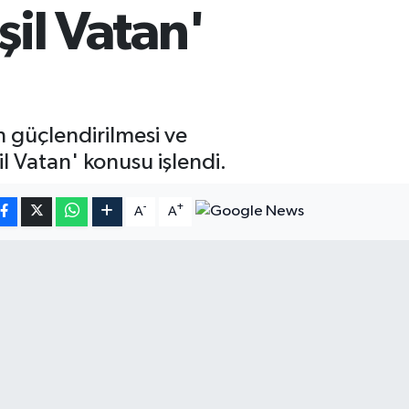
şil Vatan'
n güçlendirilmesi ve
l Vatan' konusu işlendi.
-
+
A
A