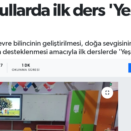
llarda ilk ders 'Ye
re bilincinin geliştirilmesi, doğa sevgisini
 desteklenmesi amacıyla ilk derslerde 'Yeşi
17
1 DK
OKUNMA SÜRESI