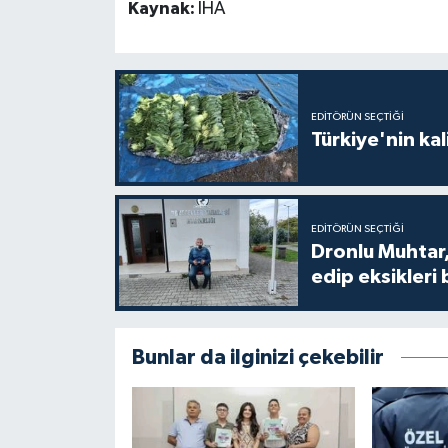
Kaynak:
İHA
EDITÖRÜN SEÇTIĞI
Türkiye'nin kal
EDITÖRÜN SEÇTIĞI
Dronlu Muhtar,
edip eksikleri 
Bunlar da ilginizi çekebilir