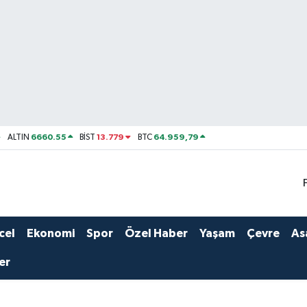
6660.55
13.779
64.959,79
ALTIN
BİST
BTC
cel
Ekonomi
Spor
Özel Haber
Yaşam
Çevre
As
er