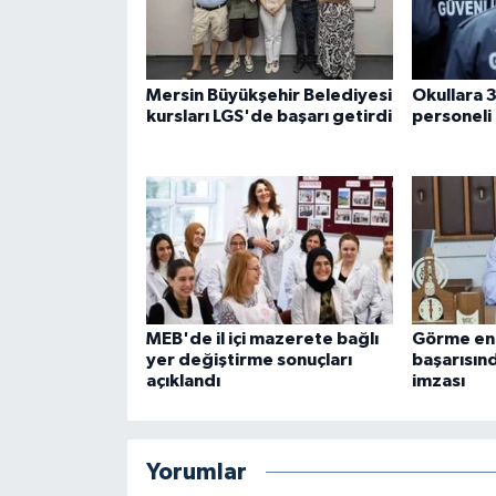
Mersin Büyükşehir Belediyesi
Okullara 3
kursları LGS'de başarı getirdi
personeli 
MEB'de il içi mazerete bağlı
Görme eng
yer değiştirme sonuçları
başarısı
açıklandı
imzası
Yorumlar