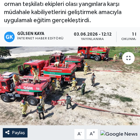
orman teşkilatı ekipleri olası yangınlara karşı
Magazin
müdahale kabiliyetlerini geliştirmek amacıyla
uygulamalı eğitim gerçekleştirdi.
Mersin
GÜLSEN KAYA
03.06.2026 - 12:12
1 D
İNTERNET HABER EDITÖRÜ
YAYINLANMA
OKUNMA S
Mersin Tarihi
Özel Haber
Politika
Resmi İlan
Sağlık
Spor
Paylaş
-
+
A
A
Sürmanşet