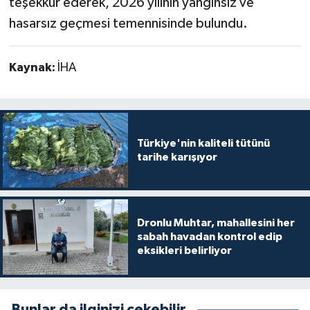
teşekkür ederek, 2026 yılının yangınsız ve
hasarsız geçmesi temennisinde bulundu.
Kaynak:
İHA
Türkiye'nin kaliteli tütünü
tarihe karışıyor
Dronlu Muhtar, mahallesini her
sabah havadan kontrol edip
eksikleri belirliyor
Bunlar da ilginizi çekebilir