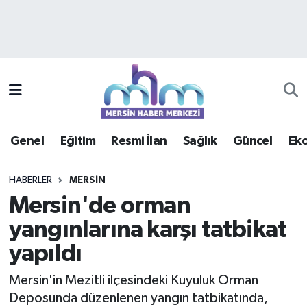
Asayiş
Mersin Hava Durumu
Çevre
Mersin Trafik Yoğunluk Haritası
Eğitim
Süper Lig Puan Durumu ve Fikstür
Genel
Eğitim
Resmi İlan
Sağlık
Güncel
Ek
Ekonomi
Tüm Manşetler
HABERLER
MERSIN
Genel
Son Dakika Haberleri
Mersin'de orman
yangınlarına karşı tatbikat
Güncel
Haber Arşivi
yapıldı
Haberde insan
Mersin'in Mezitli ilçesindeki Kuyuluk Orman
Kültür - Sanat
Deposunda düzenlenen yangın tatbikatında,