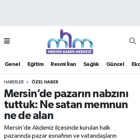
Asayiş
Mersin Hava Durumu
Çevre
Mersin Trafik Yoğunluk Haritası
Eğitim
Süper Lig Puan Durumu ve Fikstür
Genel
Eğitim
Resmi İlan
Sağlık
Güncel
Ek
Ekonomi
Tüm Manşetler
HABERLER
ÖZEL HABER
Genel
Son Dakika Haberleri
Mersin’de pazarın nabzını
tuttuk: Ne satan memnun
Güncel
Haber Arşivi
ne de alan
Haberde insan
Mersin’de Akdeniz ilçesinde kurulan halk
Kültür - Sanat
pazarında pazar esnafının ve vatandaşların