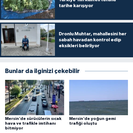
tarihe karışıyor
Dronlu Muhtar, mahallesini her
sabah havadan kontrol edip
eksikleri belirliyor
Bunlar da ilginizi çekebilir
Mersin’de sürücülerin sıcak
Mersin’de yoğun gemi
hava ve trafikle imtihanı
trafiği oluştu
bitmiyor