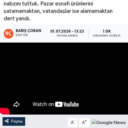
nabzını tuttuk. Pazar esnafı ürünlerini
Magazin
satamamaktan, vatandaşlar ise alamamaktan
dert yandı.
Mersin
BARIŞ ÇOBAN
01.07.2026 - 13:23
1 DK
EDITÖR
YAYINLANMA
OKUNMA SÜRESI
Mersin Tarihi
Özel Haber
Politika
Resmi İlan
Sağlık
Spor
Paylaş
-
+
A
A
Sürmanşet