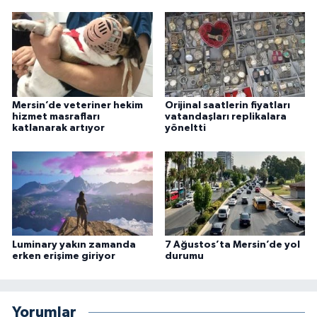
Mersin’de veteriner hekim
Orijinal saatlerin fiyatları
hizmet masrafları
vatandaşları replikalara
katlanarak artıyor
yöneltti
Luminary yakın zamanda
7 Ağustos’ta Mersin’de yol
erken erişime giriyor
durumu
Yorumlar