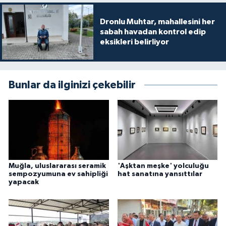
Dronlu Muhtar, mahallesini her
sabah havadan kontrol edip
eksikleri belirliyor
Bunlar da ilginizi çekebilir
Muğla, uluslararası seramik
'Aşktan meşke' yolculuğu
sempozyumuna ev sahipliği
hat sanatına yansıttılar
yapacak