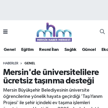
Asayiş
Mersin Hava Durumu
Çevre
Mersin Trafik Yoğunluk Haritası
Eğitim
Süper Lig Puan Durumu ve Fikstür
Genel
Eğitim
Resmi İlan
Sağlık
Güncel
Ek
Ekonomi
Tüm Manşetler
HABERLER
GENEL
Genel
Son Dakika Haberleri
Mersin'de üniversitelilere
ücretsiz taşınma desteği
Güncel
Haber Arşivi
Mersin Büyükşehir Belediyesinin üniversite
Haberde insan
öğrencilerine yönelik hayata geçirdiği 'TaşıYanım
Projesi' ile şehir içindeki ev taşıma işlemleri
Kültür - Sanat