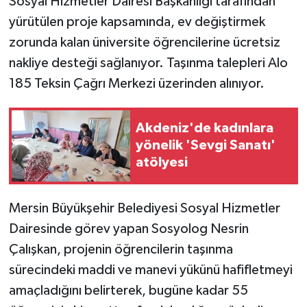
Sosyal Hizmetler Dairesi Başkanlığı tarafından
yürütülen proje kapsamında, ev değiştirmek
Teknoloji
zorunda kalan üniversite öğrencilerine ücretsiz
nakliye desteği sağlanıyor. Taşınma talepleri Alo
Yaşam
185 Teksin Çağrı Merkezi üzerinden alınıyor.
Akdeniz'de kadınlara
yönelik 'Sevgi Sanatı'
atölyesi
Mersin Büyükşehir Belediyesi Sosyal Hizmetler
Dairesinde görev yapan Sosyolog Nesrin
Çalışkan, projenin öğrencilerin taşınma
sürecindeki maddi ve manevi yükünü hafifletmeyi
amaçladığını belirterek, bugüne kadar 55