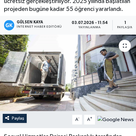
ücretsiz gerçekleştiriliyor. 2025 yılında başlatılan
projeden bugüne kadar 55 öğrenci yararlandı.
Magazin
GÜLSEN KAYA
03.07.2026 - 11:54
1
Mersin
İNTERNET HABER EDITÖRÜ
YAYINLANMA
PAYLAŞIM
Mersin Tarihi
Özel Haber
Politika
Resmi İlan
Sağlık
Paylaş
-
+
Spor
A
A
Sürmanşet