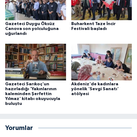
Gazeteci Duygu Öksüz
Buharkent Taze İncir
Canova son yolculuğuna
Festivali başladı
uğurlandı
Gazeteci Sarıkoç'un
Akdeniz'de kadınlara
hazırladığı 'Yakınlarının
yönelik 'Sevgi Sanatı'
kaleminden Şerfettin
atölyesi
Yılmaz' kitabı okuyucuyla
buluştu
Yorumlar