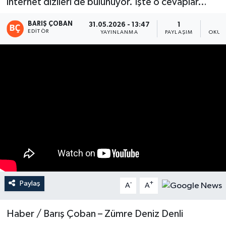
internet dizileri de bulunuyor. İşte o cevaplar…
Magazin
BARIŞ ÇOBAN
31.05.2026 - 13:47
1
EDITÖR
YAYINLANMA
PAYLAŞIM
OKUN
Mersin
Mersin Tarihi
Özel Haber
Politika
Resmi İlan
Sağlık
Paylaş
-
+
A
A
Spor
Haber / Barış Çoban – Zümre Deniz Denli
Sürmanşet