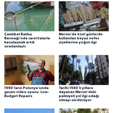
Çamlıbel Balıkçı
Mersin’de özel günlerde
Barınağı’nda carettalarla
kullanılan beyaz nefes
karşılaşmak artık
çiçeklerine yoğun ilgi
sıradanlaştı
1990’ların Polonya’sında
Tarihi 1940’lı yıllara
geçen video oyunu: Low-
dayanan Mersin’deki
Budget Repairs
palmiyeli yol ilgi odağı
olmayı sürdürüyor