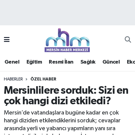
Asayiş
Mersin Hava Durumu
Çevre
Mersin Trafik Yoğunluk Haritası
Eğitim
Süper Lig Puan Durumu ve Fikstür
Genel
Eğitim
Resmi İlan
Sağlık
Güncel
Ek
Ekonomi
Tüm Manşetler
HABERLER
ÖZEL HABER
Genel
Son Dakika Haberleri
Mersinlilere sorduk: Sizi en
çok hangi dizi etkiledi?
Güncel
Haber Arşivi
Mersin’de vatandaşlara bugüne kadar en çok
Haberde insan
hangi diziden etkilendiklerini sorduk; cevaplar
arasında yerli ve yabancı yapımların yanı sıra
Kültür - Sanat