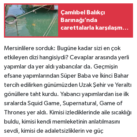
Çamlıbel Balıkçı
Teknoloji
Barınağı’nda
carettalarla karşılaşmak
Yaşam
artık sıradanlaştı
Mersinlilere sorduk: Bugüne kadar sizi en çok
etkileyen dizi hangisiydi? Cevaplar arasında yerli
yapımlar da yer aldı yabancılar da. Geçmişin
efsane yapımlarından Süper Baba ve İkinci Bahar
tercih edilirken günümüzden Uzak Şehir ve Yeraltı
gönüllere taht kurdu. Yabancı yapımlardan ise ilk
sıralarda Squid Game, Supernatural, Game of
Thrones yer aldı. Kimisi izlediklerinde aile sıcaklığı
buldu, kimisi kendi memleketinin anlatılmasını
sevdi, kimisi de adaletsizliklerin ve güç