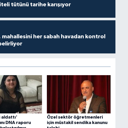
iteli tütünü tarihe karışıyor
 mahallesini her sabah havadan kontrol
belirliyor
 aldattı'
Özel sektör öğretmenleri
nı DNA raporu
için müstakil sendika kanunu
ğırlaştırılmış
talebi