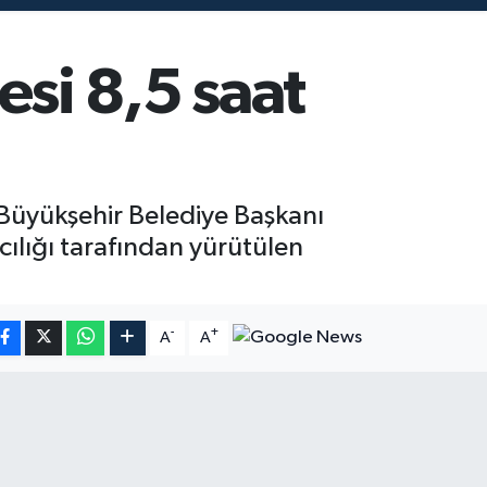
esi 8,5 saat
a Büyükşehir Belediye Başkanı
ılığı tarafından yürütülen
-
+
A
A