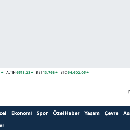
8
6518.23
13.768
64.602,05
ALTIN
BİST
BTC
cel
Ekonomi
Spor
Özel Haber
Yaşam
Çevre
As
er