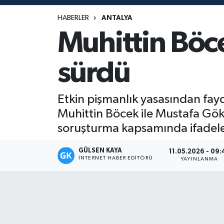
Magazin
HABERLER
ANTALYA
Muhittin Böce
Mersin
sürdü
Mersin Tarihi
Özel Haber
Etkin pişmanlık yasasından fayd
Muhittin Böcek ile Mustafa Gök
Politika
soruşturma kapsamında ifadeler
Resmi İlan
GÜLSEN KAYA
11.05.2026 - 09:
İNTERNET HABER EDITÖRÜ
YAYINLANMA
Sağlık
Spor
Sürmanşet