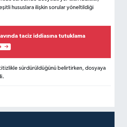
tli hususlara ilişkin sorular yöneltildiği
avında taciz iddiasına tutuklama
e
titizlikle sürdürüldüğünü belirtirken, dosyaya
i.