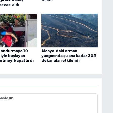
ezası aldı
 dondurmaya 10
Alanya'daki orman
iyle başlayan
yangınında şu ana kadar 305
letmeyi kapattırdı
dekar alan etkilendi