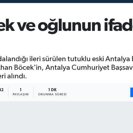
k ve oğlunun ifad
alandığı ileri sürülen tutuklu eski Antaly
han Böcek'in, Antalya Cumhuriyet Başsavc
i alındı.
42
1
1 DK
PAYLAŞIM
OKUNMA SÜRESI