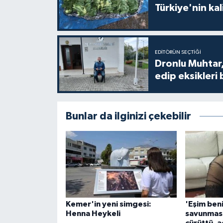
Türkiye'nin kal
EDITÖRÜN SEÇTIĞI
Dronlu Muhtar,
edip eksikleri 
Bunlar da ilginizi çekebilir
Kemer'in yeni simgesi:
'Eşim beni
Henna Heykeli
savunması
çürüttü, a