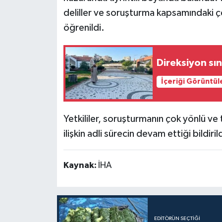
deliller ve soruşturma kapsamındaki çeşi
öğrenildi.
Direksiyon sın
İçeriği Görüntül
Yetkililer, soruşturmanın çok yönlü ve 
ilişkin adli sürecin devam ettiği bildirild
Kaynak:
İHA
EDITÖRÜN SEÇTIĞI