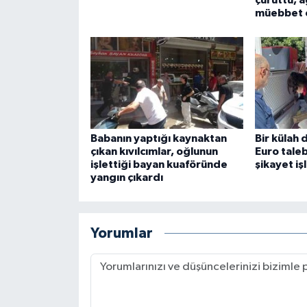
müebbet c
Babanın yaptığı kaynaktan
Bir külah
çıkan kıvılcımlar, oğlunun
Euro taleb
işlettiği bayan kuaföründe
şikayet iş
yangın çıkardı
Yorumlar