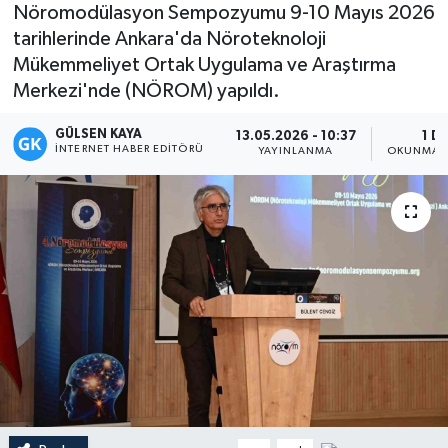
Nöromodülasyon Sempozyumu 9-10 Mayıs 2026
Magazin
tarihlerinde Ankara'da Nöroteknoloji
Mükemmeliyet Ortak Uygulama ve Araştırma
Mersin
Merkezi'nde (NÖROM) yapıldı.
GÜLSEN KAYA
Mersin Tarihi
13.05.2026 - 10:37
1 D
İNTERNET HABER EDITÖRÜ
YAYINLANMA
OKUNMA S
Özel Haber
Politika
Resmi İlan
Sağlık
Spor
Sürmanşet