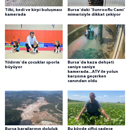
Tilki, kedi ve kirpi buluşması
Bursa'daki 'Sunrooflu Cami'
kamerada
mimarisiyle dikkat çekiyor
Yıldırım'da çocuklar sporla
Bursa'da kaza dehşeti
büyüyor
saniye saniye
kamerada...ATV ile yolun
karşısına geçerken
canından oldu
Bursa barajlarının doluluk
Bu köyde çiftçi sadece