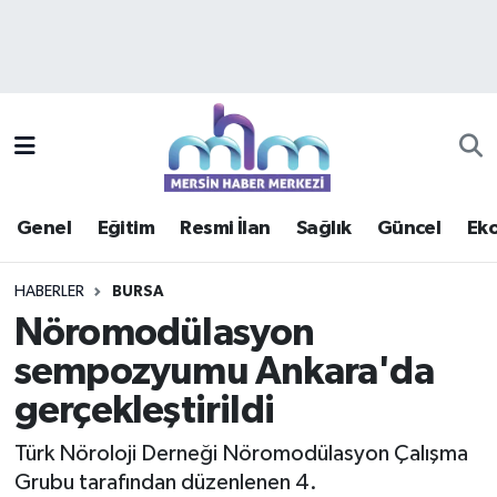
Asayiş
Mersin Hava Durumu
Çevre
Mersin Trafik Yoğunluk Haritası
Eğitim
Süper Lig Puan Durumu ve Fikstür
Genel
Eğitim
Resmi İlan
Sağlık
Güncel
Ek
Ekonomi
Tüm Manşetler
HABERLER
BURSA
Genel
Son Dakika Haberleri
Nöromodülasyon
sempozyumu Ankara'da
Güncel
Haber Arşivi
gerçekleştirildi
Haberde insan
Türk Nöroloji Derneği Nöromodülasyon Çalışma
Kültür - Sanat
Grubu tarafından düzenlenen 4.