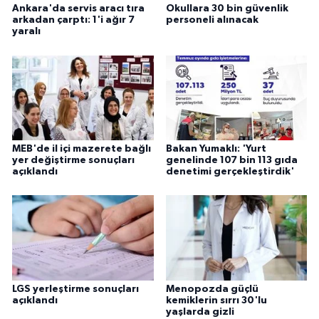
Ankara'da servis aracı tıra
Okullara 30 bin güvenlik
arkadan çarptı: 1'i ağır 7
personeli alınacak
yaralı
MEB'de il içi mazerete bağlı
Bakan Yumaklı: 'Yurt
yer değiştirme sonuçları
genelinde 107 bin 113 gıda
açıklandı
denetimi gerçekleştirdik'
LGS yerleştirme sonuçları
Menopozda güçlü
açıklandı
kemiklerin sırrı 30'lu
yaşlarda gizli