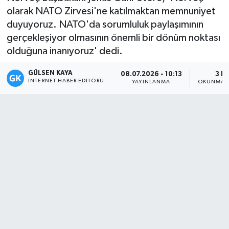
olarak NATO Zirvesi'ne katılmaktan memnuniyet
Magazin
duyuyoruz. NATO'da sorumluluk paylaşımının
gerçekleşiyor olmasının önemli bir dönüm noktası
Mersin
olduğuna inanıyoruz' dedi.
Mersin Tarihi
GÜLSEN KAYA
08.07.2026 - 10:13
3 D
İNTERNET HABER EDITÖRÜ
YAYINLANMA
OKUNMA S
Özel Haber
Politika
Resmi İlan
Sağlık
Spor
Sürmanşet