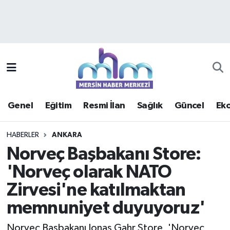
Asayiş
Mersin Hava Durumu
Çevre
Mersin Trafik Yoğunluk Haritası
Eğitim
Süper Lig Puan Durumu ve Fikstür
Genel
Eğitim
Resmi İlan
Sağlık
Güncel
Ek
Ekonomi
Tüm Manşetler
HABERLER
ANKARA
Genel
Son Dakika Haberleri
Norveç Başbakanı Store:
'Norveç olarak NATO
Güncel
Haber Arşivi
Zirvesi'ne katılmaktan
Haberde insan
memnuniyet duyuyoruz'
Kültür - Sanat
Norveç Başbakanı Jonas Gahr Store, 'Norveç