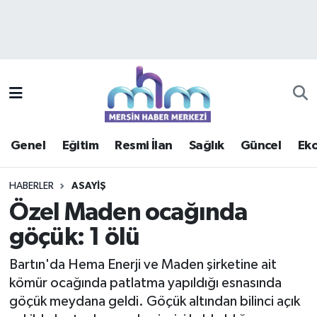
Asayiş
Mersin Hava Durumu
Çevre
Mersin Trafik Yoğunluk Haritası
Eğitim
Süper Lig Puan Durumu ve Fikstür
Genel
Eğitim
Resmi İlan
Sağlık
Güncel
Ek
Ekonomi
Tüm Manşetler
HABERLER
ASAYIŞ
Genel
Son Dakika Haberleri
Özel Maden ocağında
göçük: 1 ölü
Güncel
Haber Arşivi
Bartın'da Hema Enerji ve Maden şirketine ait
Haberde insan
kömür ocağında patlatma yapıldığı esnasında
göçük meydana geldi. Göçük altından bilinci açık
Kültür - Sanat