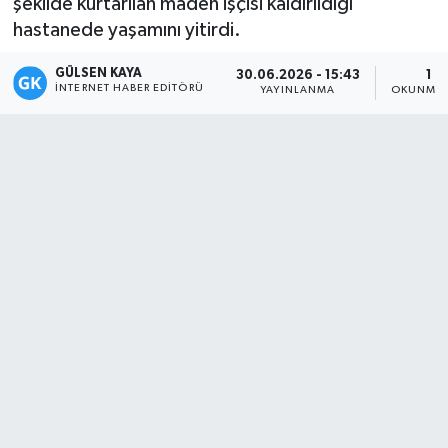
şekilde kurtarılan maden işçisi kaldırıldığı
hastanede yaşamını yitirdi.
Magazin
GÜLSEN KAYA
30.06.2026 - 15:43
1 D
Mersin
İNTERNET HABER EDITÖRÜ
YAYINLANMA
OKUNMA 
Mersin Tarihi
Özel Haber
Politika
Resmi İlan
Sağlık
Spor
Sürmanşet