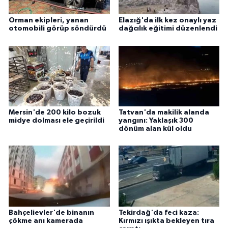
Orman ekipleri, yanan
Elazığ'da ilk kez onaylı yaz
otomobili görüp söndürdü
dağcılık eğitimi düzenlendi
Mersin'de 200 kilo bozuk
Tatvan'da makilik alanda
midye dolması ele geçirildi
yangını: Yaklaşık 300
dönüm alan kül oldu
Bahçelievler'de binanın
Tekirdağ'da feci kaza:
çökme anı kamerada
Kırmızı ışıkta bekleyen tıra