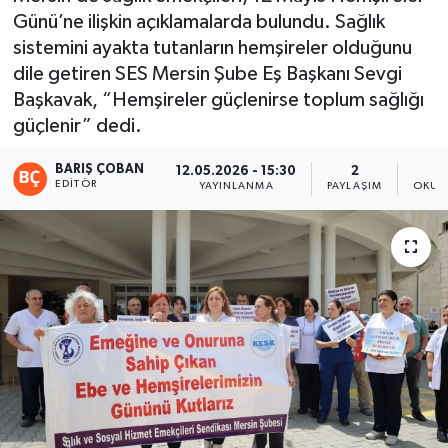
Günü’ne ilişkin açıklamalarda bulundu. Sağlık
Magazin
sistemini ayakta tutanların hemşireler olduğunu
dile getiren SES Mersin Şube Eş Başkanı Sevgi
Mersin
Başkavak, “Hemşireler güçlenirse toplum sağlığı
güçlenir” dedi.
Mersin Tarihi
BARIŞ ÇOBAN
12.05.2026 - 15:30
2
EDITÖR
Özel Haber
YAYINLANMA
PAYLAŞIM
OKUN
Politika
Resmi İlan
Sağlık
Spor
Sürmanşet