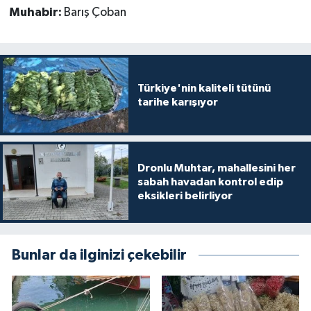
Muhabir:
Barış Çoban
Türkiye'nin kaliteli tütünü
tarihe karışıyor
Dronlu Muhtar, mahallesini her
sabah havadan kontrol edip
eksikleri belirliyor
Bunlar da ilginizi çekebilir