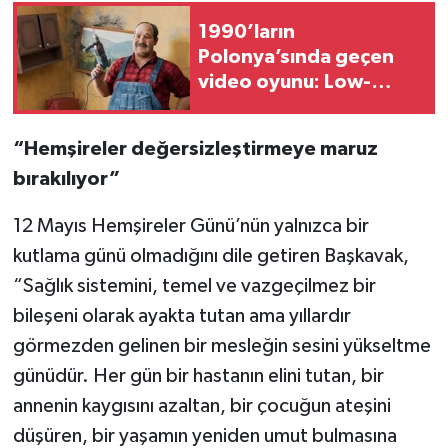
1990’ların
Polonya’sında geçen
video oyunu: Low-
Budget Repairs
“Hemşireler değersizleştirmeye maruz
bırakılıyor”
12 Mayıs Hemşireler Günü’nün yalnızca bir
kutlama günü olmadığını dile getiren Başkavak,
“Sağlık sistemini, temel ve vazgeçilmez bir
bileşeni olarak ayakta tutan ama yıllardır
görmezden gelinen bir mesleğin sesini yükseltme
günüdür. Her gün bir hastanın elini tutan, bir
annenin kaygısını azaltan, bir çocuğun ateşini
düşüren, bir yaşamın yeniden umut bulmasına