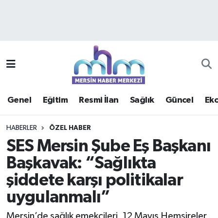
Asayiş
Mersin Hava Durumu
Çevre
Mersin Trafik Yoğunluk Haritası
Eğitim
Süper Lig Puan Durumu ve Fikstür
Genel
Eğitim
Resmi İlan
Sağlık
Güncel
Ek
Ekonomi
Tüm Manşetler
HABERLER
ÖZEL HABER
Genel
Son Dakika Haberleri
SES Mersin Şube Eş Başkanı
Başkavak: “Sağlıkta
Güncel
Haber Arşivi
şiddete karşı politikalar
Haberde insan
uygulanmalı”
Kültür - Sanat
Mersin’de sağlık emekçileri, 12 Mayıs Hemşireler