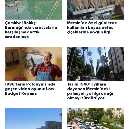
Çamlıbel Balıkçı
Mersin’de özel günlerde
Barınağı’nda carettalarla
kullanılan beyaz nefes
karşılaşmak artık
çiçeklerine yoğun ilgi
sıradanlaştı
1990’ların Polonya’sında
Tarihi 1940’lı yıllara
geçen video oyunu: Low-
dayanan Mersin’deki
Budget Repairs
palmiyeli yol ilgi odağı
olmayı sürdürüyor