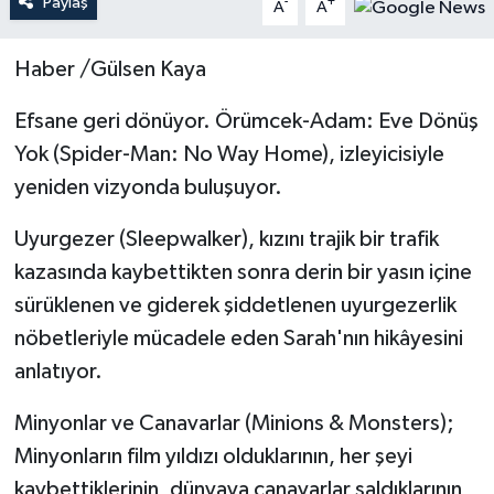
Paylaş
-
+
A
A
Teknoloji
Haber /Gülsen Kaya
Yaşam
Efsane geri dönüyor. Örümcek-Adam: Eve Dönüş
Yok (Spider-Man: No Way Home), izleyicisiyle
yeniden vizyonda buluşuyor.
Uyurgezer (Sleepwalker), kızını trajik bir trafik
kazasında kaybettikten sonra derin bir yasın içine
sürüklenen ve giderek şiddetlenen uyurgezerlik
nöbetleriyle mücadele eden Sarah'nın hikâyesini
anlatıyor.
Minyonlar ve Canavarlar (Minions & Monsters);
Minyonların film yıldızı olduklarının, her şeyi
kaybettiklerinin, dünyaya canavarlar saldıklarının