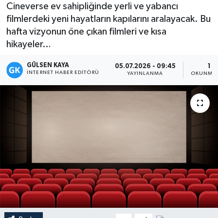
Cineverse ev sahipliğinde yerli ve yabancı
Magazin
filmlerdeki yeni hayatların kapılarını aralayacak. Bu
hafta vizyonun öne çıkan filmleri ve kısa
Mersin
hikayeler…
GÜLSEN KAYA
Mersin Tarihi
05.07.2026 - 09:45
1 D
İNTERNET HABER EDITÖRÜ
YAYINLANMA
OKUNMA 
Özel Haber
Politika
Resmi İlan
Sağlık
Spor
Sürmanşet