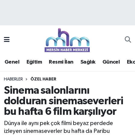
Asayiş
Mersin Hava Durumu
Çevre
Mersin Trafik Yoğunluk Haritası
Eğitim
Süper Lig Puan Durumu ve Fikstür
Genel
Eğitim
Resmi İlan
Sağlık
Güncel
Ek
Ekonomi
Tüm Manşetler
HABERLER
ÖZEL HABER
Genel
Son Dakika Haberleri
Sinema salonlarını
dolduran sinemaseverleri
Güncel
Haber Arşivi
bu hafta 6 film karşılıyor
Haberde insan
Dünya ile aynı pek çok filmi beyaz perdede
Kültür - Sanat
izleyen sinemaseverler bu hafta da Paribu