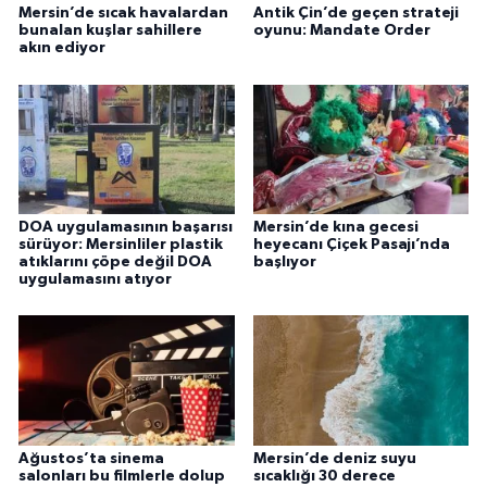
Mersin’de sıcak havalardan
Antik Çin’de geçen strateji
bunalan kuşlar sahillere
oyunu: Mandate Order
akın ediyor
DOA uygulamasının başarısı
Mersin’de kına gecesi
sürüyor: Mersinliler plastik
heyecanı Çiçek Pasajı’nda
atıklarını çöpe değil DOA
başlıyor
uygulamasını atıyor
Ağustos’ta sinema
Mersin’de deniz suyu
salonları bu filmlerle dolup
sıcaklığı 30 derece