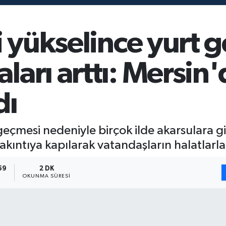
i yükselince yurt 
arı arttı: Mersin
dı
geçmesi nedeniyle birçok ilde akarsulara g
 akıntıya kapılarak vatandaşların halatlarla
59
2 DK
OKUNMA SÜRESI