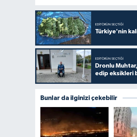
EDITÖRÜN SEÇTIĞI
Türkiye'nin kal
EDITÖRÜN SEÇTIĞI
Dronlu Muhtar,
edip eksikleri 
Bunlar da ilginizi çekebilir