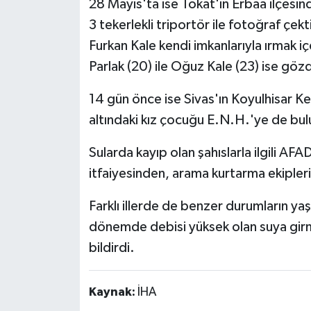
28 Mayıs'ta ise Tokat'ın Erbaa ilçesin
3 tekerlekli triportör ile fotoğraf çekt
Furkan Kale kendi imkanlarıyla ırmak içe
Parlak (20) ile Oğuz Kale (23) ise gö
14 gün önce ise Sivas'ın Koyulhisar Kel
altındaki kız çocuğu E.N.H.'ye de bu
Sularda kayıp olan şahıslarla ilgili A
itfaiyesinden, arama kurtarma ekipleri
Farklı illerde de benzer durumların yaş
dönemde debisi yüksek olan suya girm
bildirdi.
Kaynak:
İHA