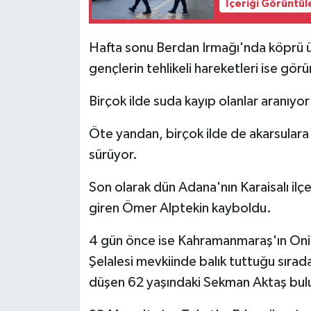
İçeriği Görüntül
Hafta sonu Berdan Irmağı'nda köprü üz
gençlerin tehlikeli hareketleri ise görü
Birçok ilde suda kayıp olanlar aranıyor
Öte yandan, birçok ilde de akarsulara
sürüyor.
Son olarak dün Adana'nın Karaisalı il
giren Ömer Alptekin kayboldu.
4 gün önce ise Kahramanmaraş'ın Oniki
Şelalesi mevkiinde balık tuttuğu sır
düşen 62 yaşındaki Sekman Aktaş bu