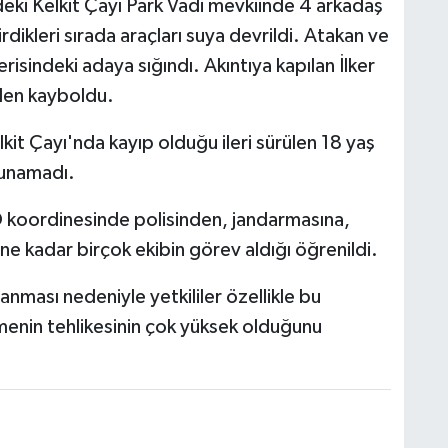
deki Kelkit Çayı Park Vadi mevkiinde 4 arkadaş
irdikleri sırada araçları suya devrildi. Atakan ve
risindeki adaya sığındı. Akıntıya kapılan İlker
zden kayboldu.
kit Çayı'nda kayıp olduğu ileri sürülen 18 yaş
lunamadı.
FAD koordinesinde polisinden, jandarmasına,
ne kadar birçok ekibin görev aldığı öğrenildi.
anması nedeniyle yetkililer özellikle bu
enin tehlikesinin çok yüksek olduğunu