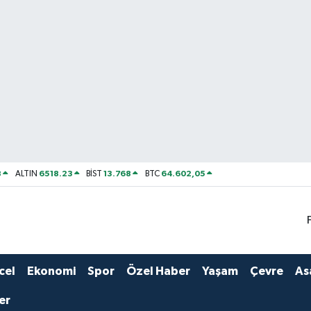
8
6518.23
13.768
64.602,05
ALTIN
BİST
BTC
cel
Ekonomi
Spor
Özel Haber
Yaşam
Çevre
As
er