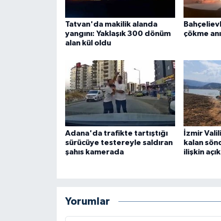
Tatvan'da makilik alanda
Bahçeliev
yangını: Yaklaşık 300 dönüm
çökme an
alan kül oldu
Adana'da trafikte tartıştığı
İzmir Vali
sürücüye testereyle saldıran
kalan sön
şahıs kamerada
ilişkin aç
Yorumlar