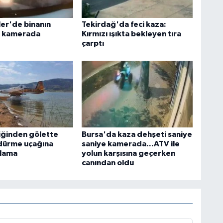
ler'de binanın
Tekirdağ'da feci kaza:
ı kamerada
Kırmızı ışıkta bekleyen tıra
çarptı
liğinden gölette
Bursa'da kaza dehşeti saniye
dürme uçağına
saniye kamerada...ATV ile
ıklama
yolun karşısına geçerken
canından oldu