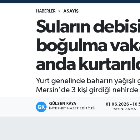
Magazin
HABERLER
ASAYIŞ
Suların debis
Mersin
boğulma vakal
Mersin Tarihi
anda kurtarıl
Özel Haber
Politika
Yurt genelinde baharın yağışlı 
Mersin'de 3 kişi girdiği nehirde
Resmi İlan
GÜLSEN KAYA
01.06.2026 - 10:
Sağlık
İNTERNET HABER EDITÖRÜ
YAYINLANMA
Spor
Sürmanşet