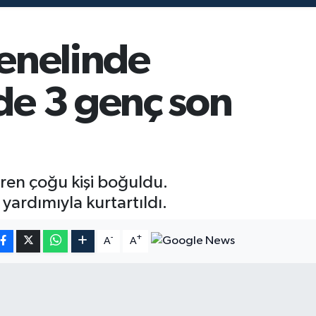
genelinde
'de 3 genç son
iren çoğu kişi boğuldu.
 yardımıyla kurtartıldı.
-
+
A
A