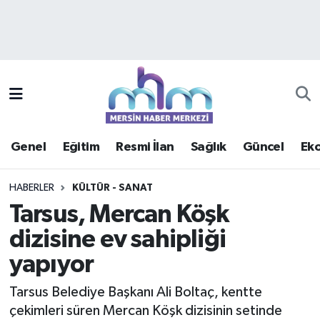
Asayiş
Mersin Hava Durumu
Çevre
Mersin Trafik Yoğunluk Haritası
Eğitim
Süper Lig Puan Durumu ve Fikstür
Genel
Eğitim
Resmi İlan
Sağlık
Güncel
Ek
Ekonomi
Tüm Manşetler
HABERLER
KÜLTÜR - SANAT
Genel
Son Dakika Haberleri
Tarsus, Mercan Köşk
dizisine ev sahipliği
Güncel
Haber Arşivi
yapıyor
Haberde insan
Tarsus Belediye Başkanı Ali Boltaç, kentte
Kültür - Sanat
çekimleri süren Mercan Köşk dizisinin setinde