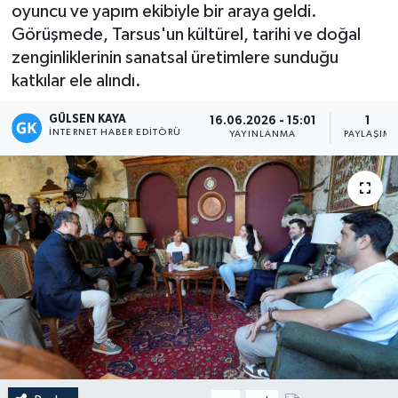
oyuncu ve yapım ekibiyle bir araya geldi.
Magazin
Görüşmede, Tarsus'un kültürel, tarihi ve doğal
zenginliklerinin sanatsal üretimlere sunduğu
Mersin
katkılar ele alındı.
GÜLSEN KAYA
Mersin Tarihi
16.06.2026 - 15:01
1
İNTERNET HABER EDITÖRÜ
YAYINLANMA
PAYLAŞIM
Özel Haber
Politika
Resmi İlan
Sağlık
Spor
Sürmanşet