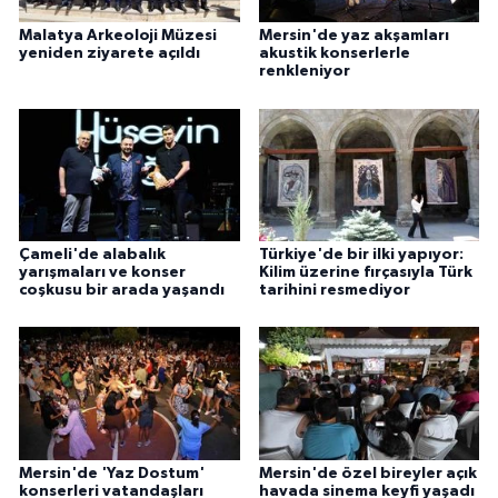
Malatya Arkeoloji Müzesi
Mersin'de yaz akşamları
yeniden ziyarete açıldı
akustik konserlerle
renkleniyor
Çameli'de alabalık
Türkiye'de bir ilki yapıyor:
yarışmaları ve konser
Kilim üzerine fırçasıyla Türk
coşkusu bir arada yaşandı
tarihini resmediyor
Mersin'de 'Yaz Dostum'
Mersin'de özel bireyler açık
konserleri vatandaşları
havada sinema keyfi yaşadı