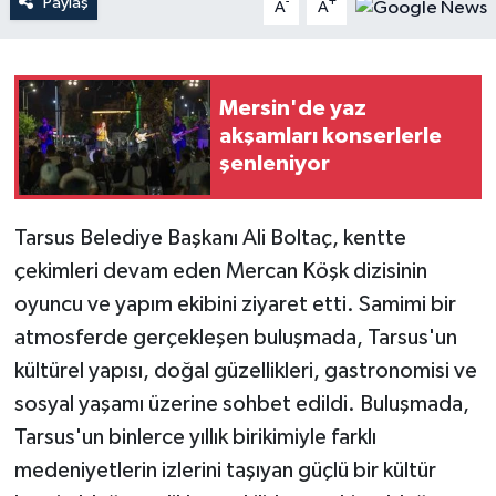
Paylaş
-
+
A
A
Teknoloji
Mersin'de yaz
Yaşam
akşamları konserlerle
şenleniyor
Tarsus Belediye Başkanı Ali Boltaç, kentte
çekimleri devam eden Mercan Köşk dizisinin
oyuncu ve yapım ekibini ziyaret etti. Samimi bir
atmosferde gerçekleşen buluşmada, Tarsus'un
kültürel yapısı, doğal güzellikleri, gastronomisi ve
sosyal yaşamı üzerine sohbet edildi. Buluşmada,
Tarsus'un binlerce yıllık birikimiyle farklı
medeniyetlerin izlerini taşıyan güçlü bir kültür