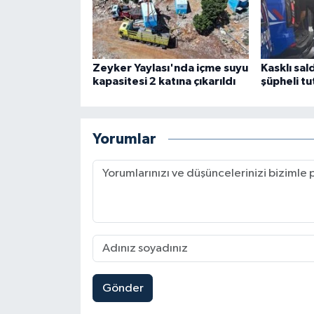
Zeyker Yaylası'nda içme suyu
Kasklı sald
kapasitesi 2 katına çıkarıldı
şüpheli tu
Yorumlar
Gönder