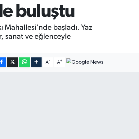
de buluştu
kı Mahallesi'nde başladı. Yaz
, sanat ve eğlenceyle
.
-
+
A
A