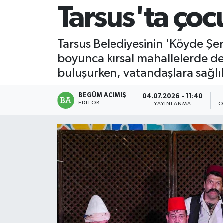
Tarsus'ta çoc
Magazin
Tarsus Belediyesinin 'Köyde Şenl
Mersin
boyunca kırsal mahallelerde d
Mersin Tarihi
buluşurken, vatandaşlara sağlık
Özel Haber
BEGÜM ACIMIŞ
04.07.2026 - 11:40
EDITÖR
YAYINLANMA
O
Politika
Resmi İlan
Sağlık
Spor
Sürmanşet