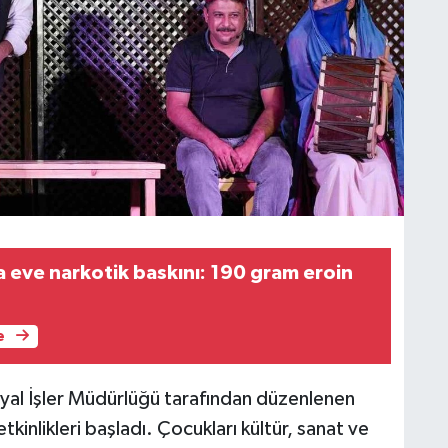
a eve narkotik baskını: 190 gram eroin
e
syal İşler Müdürlüğü tarafından düzenlenen
kinlikleri başladı. Çocukları kültür, sanat ve