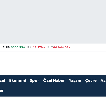
6660.55
13.779
64.944,08
ALTIN
BİST
BTC
cel
Ekonomi
Spor
Özel Haber
Yaşam
Çevre
As
er