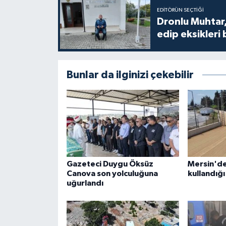
EDITÖRÜN SEÇTIĞI
Dronlu Muhtar,
edip eksikleri 
Bunlar da ilginizi çekebilir
Gazeteci Duygu Öksüz
Mersin'de
Canova son yolculuğuna
kullandığı
uğurlandı