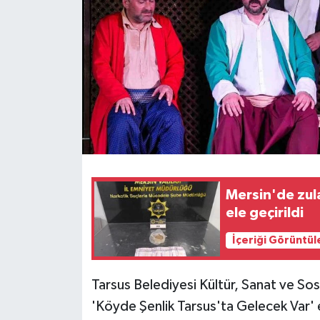
Teknoloji
Yaşam
Mersin'de zul
ele geçirildi
İçeriği Görüntül
Tarsus Belediyesi Kültür, Sanat ve So
'Köyde Şenlik Tarsus'ta Gelecek Var' et