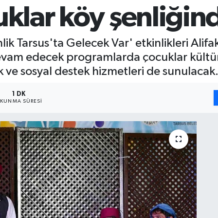
uklar köy şenliğin
ik Tarsus'ta Gelecek Var' etkinlikleri Alifa
evam edecek programlarda çocuklar kültür
 ve sosyal destek hizmetleri de sunulacak
1 DK
KUNMA SÜRESI