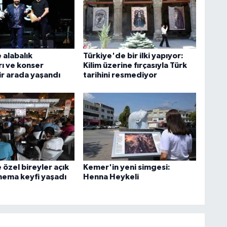
 alabalık
Türkiye'de bir ilki yapıyor:
rı ve konser
Kilim üzerine fırçasıyla Türk
ir arada yaşandı
tarihini resmediyor
özel bireyler açık
Kemer'in yeni simgesi:
nema keyfi yaşadı
Henna Heykeli