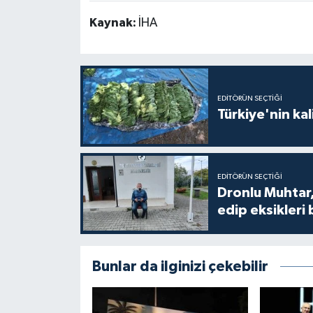
Kaynak:
İHA
EDITÖRÜN SEÇTIĞI
Türkiye'nin kal
EDITÖRÜN SEÇTIĞI
Dronlu Muhtar,
edip eksikleri 
Bunlar da ilginizi çekebilir