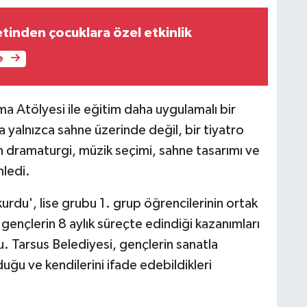
tinden çocuklara özel etkinlik
e
a Atölyesi ile eğitim daha uygulamalı bir
a yalnızca sahne üzerinde değil, bir tiyatro
an dramaturgi, müzik seçimi, sahne tasarımı ve
mledi.
du', lise grubu 1. grup öğrencilerinin ortak
, gençlerin 8 aylık süreçte edindiği kazanımları
du. Tarsus Belediyesi, gençlerin sanatla
uğu ve kendilerini ifade edebildikleri