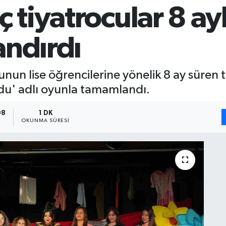
 tiyatrocular 8 ay
andırdı
unun lise öğrencilerine yönelik 8 ay süren 
du' adlı oyunla tamamlandı.
08
1 DK
OKUNMA SÜRESI