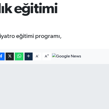
lık eğitimi
tiyatro eğitimi programı,
-
+
A
A