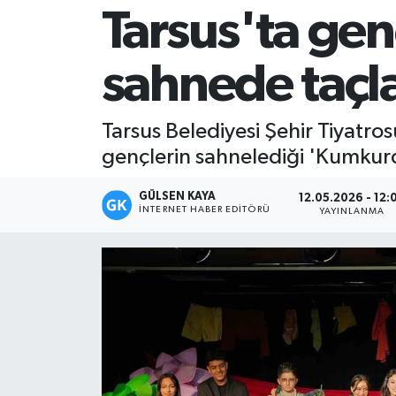
Tarsus'ta genç
Magazin
sahnede taçl
Mersin
Mersin Tarihi
Tarsus Belediyesi Şehir Tiyatros
gençlerin sahnelediği 'Kumkur
Özel Haber
GÜLSEN KAYA
12.05.2026 - 12:
Politika
İNTERNET HABER EDITÖRÜ
YAYINLANMA
Resmi İlan
Sağlık
Spor
Sürmanşet