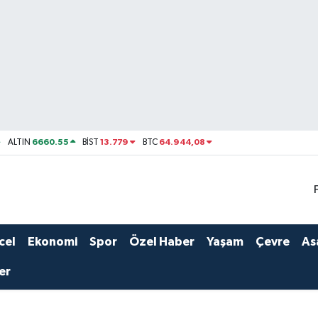
6660.55
13.779
64.944,08
ALTIN
BİST
BTC
cel
Ekonomi
Spor
Özel Haber
Yaşam
Çevre
As
er