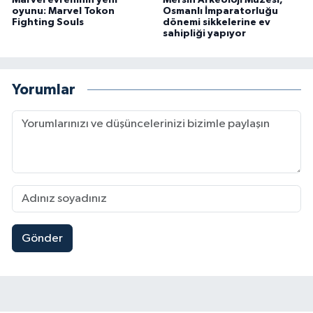
Marvel evreninin yeni
Mersin Arkeoloji Müzesi,
oyunu: Marvel Tokon
Osmanlı İmparatorluğu
Fighting Souls
dönemi sikkelerine ev
sahipliği yapıyor
Yorumlar
Gönder