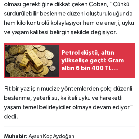
olması gerektiğine dikkat çeken Çoban, “Çünkü
sürdürülebilir beslenme düzeni oluşturulduğunda
hem kilo kontrolü kolaylaşıyor hem de enerji, uyku
ve yaşam kalitesi belirgin şekilde değişiyor.
Petrol düştü, altın
yükselişe geçti: Gram
altın 6 bin 400 TL
sınırında
Fit bir yaz için mucize yöntemlerden çok; düzenli
beslenme, yeterli su, kaliteli uyku ve hareketli
yaşam temel belirleyiciler olmaya devam ediyor”
dedi.
Muhabir:
Aysun Koç Aydoğan