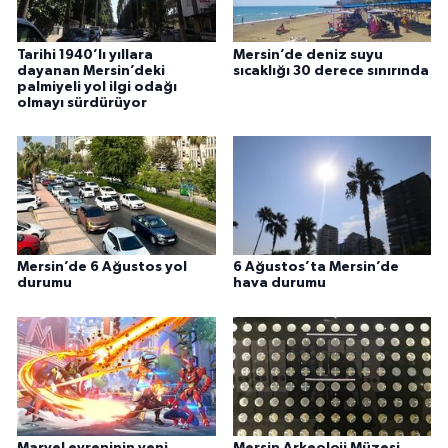
Tarihi 1940’lı yıllara
Mersin’de deniz suyu
dayanan Mersin’deki
sıcaklığı 30 derece sınırında
palmiyeli yol ilgi odağı
olmayı sürdürüyor
Mersin’de 6 Ağustos yol
6 Ağustos’ta Mersin’de
durumu
hava durumu