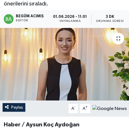
önerilerini sıraladı.
Magazin
BEGÜM ACIMIŞ
01.06.2026 - 11:01
3 DK
EDITÖR
YAYINLANMA
OKUNMA SÜRESI
Mersin
Mersin Tarihi
Özel Haber
Politika
Resmi İlan
Sağlık
Paylaş
-
+
A
A
Spor
Haber / Aysun Koç Aydoğan
Sürmanşet