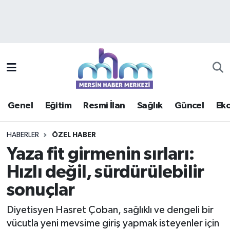
Asayiş
Mersin Hava Durumu
Çevre
Mersin Trafik Yoğunluk Haritası
Eğitim
Süper Lig Puan Durumu ve Fikstür
Genel
Eğitim
Resmi İlan
Sağlık
Güncel
Ek
Ekonomi
Tüm Manşetler
HABERLER
ÖZEL HABER
Genel
Son Dakika Haberleri
Yaza fit girmenin sırları:
Hızlı değil, sürdürülebilir
Güncel
Haber Arşivi
sonuçlar
Haberde insan
Diyetisyen Hasret Çoban, sağlıklı ve dengeli bir
Kültür - Sanat
vücutla yeni mevsime giriş yapmak isteyenler için