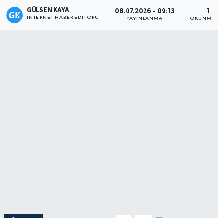
GÜLSEN KAYA
08.07.2026 - 09:13
1 D
Magazin
İNTERNET HABER EDITÖRÜ
YAYINLANMA
OKUNMA 
Mersin
Mersin Tarihi
Özel Haber
Politika
Resmi İlan
Sağlık
Spor
Sürmanşet