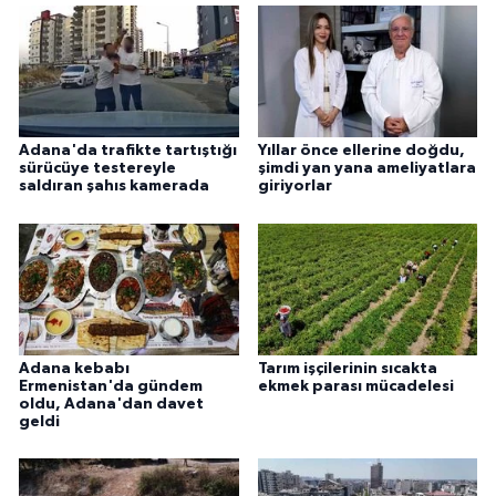
Adana'da trafikte tartıştığı
Yıllar önce ellerine doğdu,
sürücüye testereyle
şimdi yan yana ameliyatlara
saldıran şahıs kamerada
giriyorlar
Adana kebabı
Tarım işçilerinin sıcakta
Ermenistan'da gündem
ekmek parası mücadelesi
oldu, Adana'dan davet
geldi