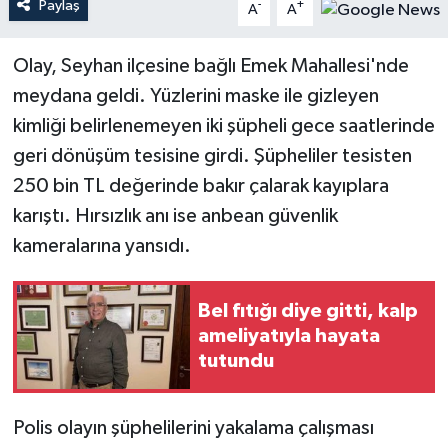
Paylaş
-
+
A
A
Teknoloji
Olay, Seyhan ilçesine bağlı Emek Mahallesi'nde
meydana geldi. Yüzlerini maske ile gizleyen
Yaşam
kimliği belirlenemeyen iki şüpheli gece saatlerinde
geri dönüşüm tesisine girdi. Şüpheliler tesisten
250 bin TL değerinde bakır çalarak kayıplara
karıştı. Hırsızlık anı ise anbean güvenlik
kameralarına yansıdı.
Bel fıtığı diye gitti, kalp
ameliyatıyla hayata
tutundu
Polis olayın şüphelilerini yakalama çalışması