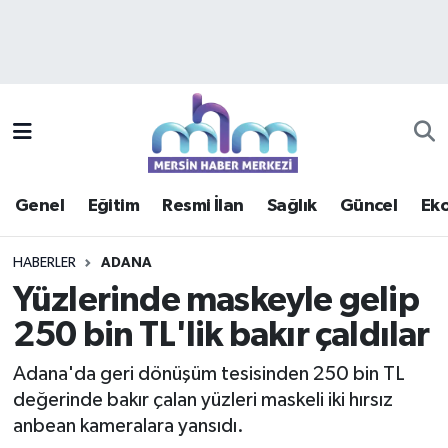
Asayiş
Mersin Hava Durumu
Çevre
Mersin Trafik Yoğunluk Haritası
Eğitim
Süper Lig Puan Durumu ve Fikstür
Genel
Eğitim
Resmi İlan
Sağlık
Güncel
Ek
Ekonomi
Tüm Manşetler
HABERLER
ADANA
Genel
Son Dakika Haberleri
Yüzlerinde maskeyle gelip
250 bin TL'lik bakır çaldılar
Güncel
Haber Arşivi
Adana'da geri dönüşüm tesisinden 250 bin TL
Haberde insan
değerinde bakır çalan yüzleri maskeli iki hırsız
anbean kameralara yansıdı.
Kültür - Sanat