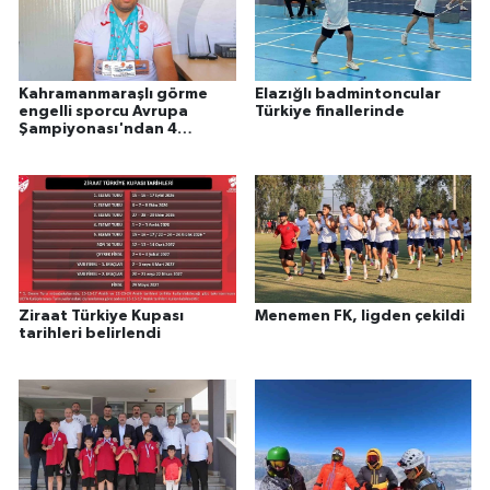
Kahramanmaraşlı görme
Elazığlı badmintoncular
engelli sporcu Avrupa
Türkiye finallerinde
Şampiyonası'ndan 4
madalyayla döndü
Ziraat Türkiye Kupası
Menemen FK, ligden çekildi
tarihleri belirlendi