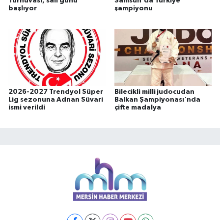
Turnuvası, salı günü
Samsun'da Türkiye
başlıyor
şampiyonu
2026-2027 Trendyol Süper
Bilecikli milli judocudan
Lig sezonuna Adnan Süvari
Balkan Şampiyonası'nda
ismi verildi
çifte madalya