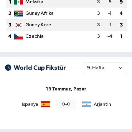
1
Meksika
3
6
9
Magazin
2
Güney Afrika
3
-1
4
3
Güney Kore
3
-1
3
Mersin
4
Czechia
3
-4
1
Mersin Tarihi
Özel Haber
World Cup Fikstür
Politika
Resmi İlan
19 Temmuz, Pazar
Sağlık
İspanya
Arjantin
0-0
Spor
Sürmanşet