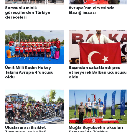
Samsunlu minik
Avrupa'nın zirvesinde
güreşçilerden Türkiye
Elazığ imzası
dereceleri
Ümit Milli Kadın Hokey
Başından sakatlandı pes
Takımı Avrupa 4'üncüsü
etmeyerek Balkan üçüncüsü
oldu
oldu
Uluslararası Bisiklet
Muğla Büyükşehir okçuları