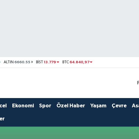
6660.55
13.779
64.840,97
ALTIN
BİST
BTC
cel
Ekonomi
Spor
Özel Haber
Yaşam
Çevre
As
er