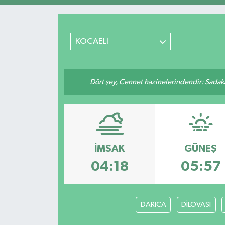
Magazin
KOCAELİ
Mersin
Mersin Tarihi
Dört şey, Cennet hazinelerindendir: Sadakay
Özel Haber
Politika
Resmi İlan
İMSAK
GÜNEŞ
04:18
05:57
Sağlık
Spor
DARICA
DİLOVASI
Sürmanşet