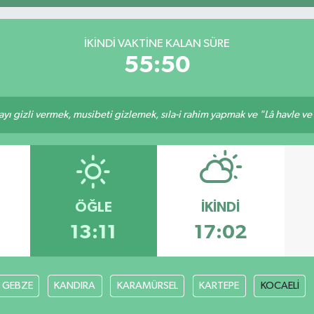
İKINDI VAKTINE KALAN SÜRE
55:50
ı gizli vermek, musibeti gizlemek, sıla-i rahim yapmak ve "Lâ havle ve lâ
ÖĞLE
İKINDI
13:11
17:02
GEBZE
KANDIRA
KARAMÜRSEL
KARTEPE
KOCAELİ