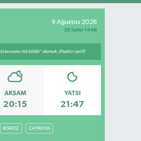
9 Ağustos 2026
26 Safer 1448
 kuvvete illâ billâh" demek. (Hadis-i şerif)
AKŞAM
YATSI
20:15
21:47
KÖRFEZ
ÇAYIROVA