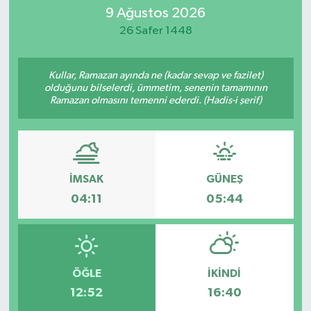
9 Ağustos 2026
Magazin
26 Safer 1448
Mersin
Kullar, Ramazan ayında ne (kadar sevap ve fazilet)
olduğunu bilselerdi, ümmetim, senenin tamamının
Mersin Tarihi
Ramazan olmasını temenni ederdi. (Hadis-i şerif)
Özel Haber
Politika
İMSAK
GÜNEŞ
04:11
05:44
Resmi İlan
Sağlık
Spor
ÖĞLE
İKINDI
12:52
16:40
Sürmanşet