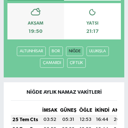
Teknoloji
AKŞAM
YATSI
Yaşam
19:50
21:17
ALTUNHİSAR
BOR
NİĞDE
ULUKIŞLA
ÇAMARDI
ÇİFTLİK
NİĞDE AYLIK NAMAZ VAKITLERI
İMSAK
GÜNEŞ
ÖĞLE
İKINDI
AKŞA
25 Tem Cts
03:52
05:31
12:53
16:44
20:04