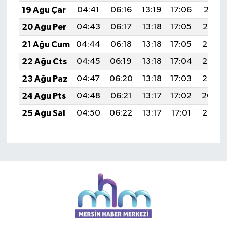
19 Ağu Çar
04:41
06:16
13:19
17:06
20:11
20 Ağu Per
04:43
06:17
13:18
17:05
20:10
21 Ağu Cum
04:44
06:18
13:18
17:05
20:08
22 Ağu Cts
04:45
06:19
13:18
17:04
20:07
23 Ağu Paz
04:47
06:20
13:18
17:03
20:05
24 Ağu Pts
04:48
06:21
13:17
17:02
20:04
25 Ağu Sal
04:50
06:22
13:17
17:01
20:02