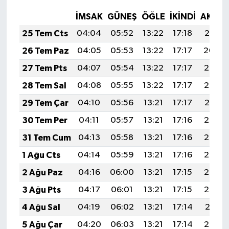
İMSAK
GÜNEŞ
ÖĞLE
İKINDI
AKŞA
25 Tem Cts
04:04
05:52
13:22
17:18
20:41
26 Tem Paz
04:05
05:53
13:22
17:17
20:40
27 Tem Pts
04:07
05:54
13:22
17:17
20:39
28 Tem Sal
04:08
05:55
13:22
17:17
20:38
29 Tem Çar
04:10
05:56
13:21
17:17
20:37
30 Tem Per
04:11
05:57
13:21
17:16
20:36
31 Tem Cum
04:13
05:58
13:21
17:16
20:35
1 Ağu Cts
04:14
05:59
13:21
17:16
20:34
2 Ağu Paz
04:16
06:00
13:21
17:15
20:33
3 Ağu Pts
04:17
06:01
13:21
17:15
20:32
4 Ağu Sal
04:19
06:02
13:21
17:14
20:31
5 Ağu Çar
04:20
06:03
13:21
17:14
20:30