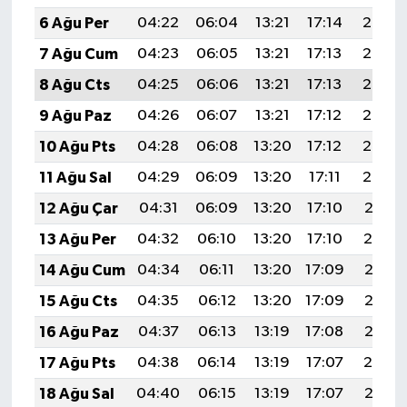
6 Ağu Per
04:22
06:04
13:21
17:14
20:28
7 Ağu Cum
04:23
06:05
13:21
17:13
20:27
8 Ağu Cts
04:25
06:06
13:21
17:13
20:26
9 Ağu Paz
04:26
06:07
13:21
17:12
20:25
10 Ağu Pts
04:28
06:08
13:20
17:12
20:23
11 Ağu Sal
04:29
06:09
13:20
17:11
20:22
12 Ağu Çar
04:31
06:09
13:20
17:10
20:21
13 Ağu Per
04:32
06:10
13:20
17:10
20:19
14 Ağu Cum
04:34
06:11
13:20
17:09
20:18
15 Ağu Cts
04:35
06:12
13:20
17:09
20:17
16 Ağu Paz
04:37
06:13
13:19
17:08
20:15
17 Ağu Pts
04:38
06:14
13:19
17:07
20:14
18 Ağu Sal
04:40
06:15
13:19
17:07
20:12