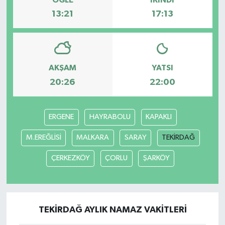
13:21
17:13
Teknoloji
Yaşam
AKŞAM
YATSI
20:26
22:00
ERGENE
HAYRABOLU
KAPAKLI
M.EREĞLİSİ
MALKARA
SARAY
TEKİRDAĞ
ÇERKEZKÖY
ÇORLU
ŞARKÖY
TEKİRDAĞ AYLIK NAMAZ VAKITLERI