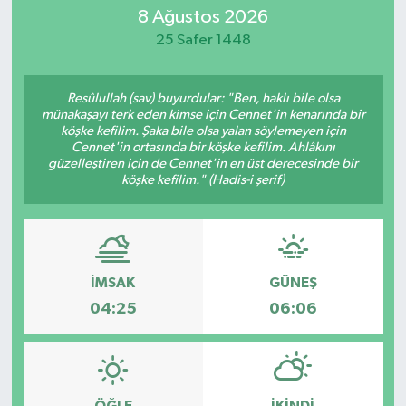
8 Ağustos 2026
Magazin
25 Safer 1448
Mersin
Resûlullah (sav) buyurdular: "Ben, haklı bile olsa
münakaşayı terk eden kimse için Cennet'in kenarında bir
Mersin Tarihi
köşke kefilim. Şaka bile olsa yalan söylemeyen için
Cennet'in ortasında bir köşke kefilim. Ahlâkını
güzelleştiren için de Cennet'in en üst derecesinde bir
Özel Haber
köşke kefilim." (Hadis-i şerif)
Politika
Resmi İlan
İMSAK
GÜNEŞ
04:25
06:06
Sağlık
Spor
Sürmanşet
ÖĞLE
İKINDI