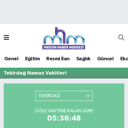
Asayiş
Mersin Hava Durumu
Çevre
Mersin Trafik Yoğunluk Haritası
Eğitim
Süper Lig Puan Durumu ve Fikstür
Genel
Eğitim
Resmi İlan
Sağlık
Güncel
Ek
Ekonomi
Tüm Manşetler
Tekirdağ Namaz Vakitleri
Genel
Son Dakika Haberleri
Güncel
Haber Arşivi
TEKİRDAĞ
Haberde insan
ÖĞLE VAKTINE KALAN SÜRE
05:36:48
Kültür - Sanat